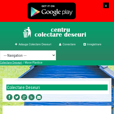
x
Adauga Colectare Deseuri
Conectare
Inregistrare
Colectare Deseuri
/
Mase Plastice
Colectare Deseuri
b