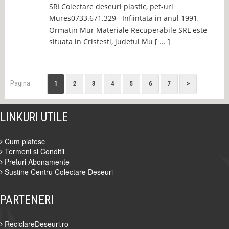
SRLColectare deseuri plastic, pet-uri
Mures0733.671.329 Infiintata in anul 1991,
Ormatin Mur Materiale Recuperabile SRL este
situata in Cristesti, judetul Mu [ ... ]
Pagina
1
2
3
4
5
6
7
>
LINKURI UTILE
Cum platesc
Termeni si Conditii
Preturi Abonamente
Sustine Centru Colectare Deseuri
PARTENERI
ReciclareDeseuri.ro