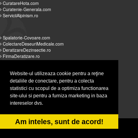
CuratareHota.com
Curatenie-Generala.com
ServiciiAlpinism.ro
Spalatorie-Covoare.com
ColectareDeseuriMedicale.com
DeratizareDezinsectie.ro
FirmaDeratizare.ro
Website-ul utilizeaza cookie pentru a reţine
detaliile de conectare, pentru a colecta
Alpinist-Utilitar.com
statistici cu scopul de a optimiza functionarea
Servicii-DDD.com
site-ului si pentru a furniza marketing in baza
Spalatorie-Curatatorie.com
intereselor dvs.
Spalatorie-Curatatorie.ro
Am inteles, sunt de acord!
© 2014-2026 Powered by
&
-
VilonMedia
TekaBility
ANPC
SOL