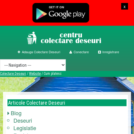
x
Adauga Colectare Deseuri
Conectare
Inregistrare
Colectare Deseuri
/
Website
/
Cum platesc
Articole
Colectare Deseuri
Blog
Deseuri
Legislatie