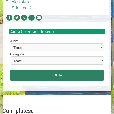
Reciclare
Stiati ca ?
b
Cauta
Colectare Deseuri
Judet
Categorie
Cum platesc