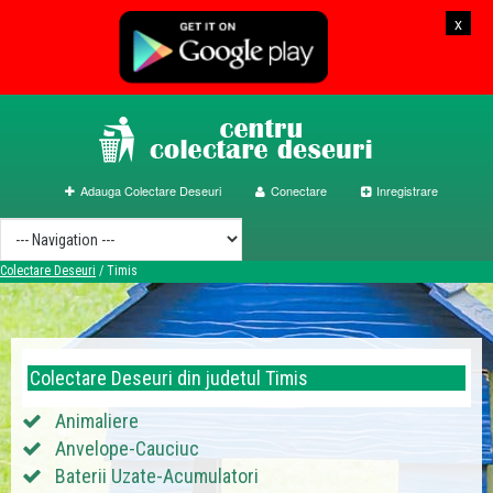
x
Adauga Colectare Deseuri
Conectare
Inregistrare
Colectare Deseuri
/
Timis
Colectare Deseuri din judetul Timis
Animaliere
Anvelope-Cauciuc
Baterii Uzate-Acumulatori