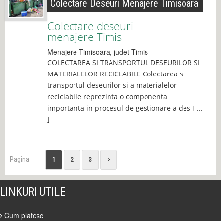
Colectare Deseuri Menajere Timisoara
Colectare deseuri
menajere Timis
Menajere
Timisoara
, judet
Timis
COLECTAREA SI TRANSPORTUL DESEURILOR SI
MATERIALELOR RECICLABILE Colectarea si
transportul deseurilor si a materialelor
reciclabile reprezinta o componenta
importanta in procesul de gestionare a des [ ...
]
Pagina
1
2
3
>
LINKURI UTILE
Cum platesc