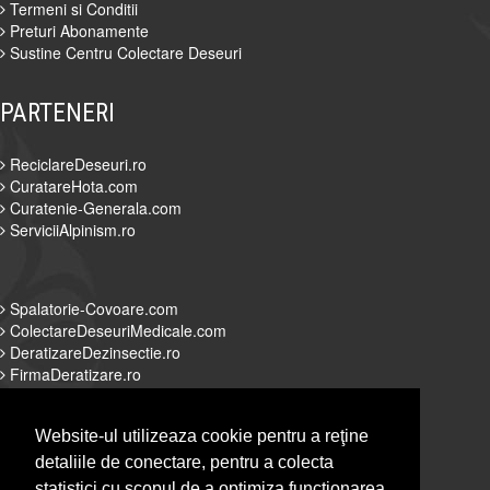
Termeni si Conditii
Preturi Abonamente
Sustine Centru Colectare Deseuri
PARTENERI
ReciclareDeseuri.ro
CuratareHota.com
Curatenie-Generala.com
ServiciiAlpinism.ro
Spalatorie-Covoare.com
ColectareDeseuriMedicale.com
DeratizareDezinsectie.ro
FirmaDeratizare.ro
Website-ul utilizeaza cookie pentru a reţine
detaliile de conectare, pentru a colecta
Alpinist-Utilitar.com
statistici cu scopul de a optimiza functionarea