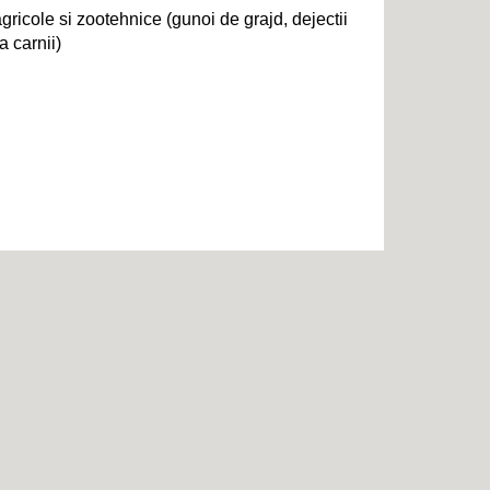
gricole si zootehnice (gunoi de grajd, dejectii
a carnii)
i