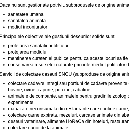
Daca nu sunt gestionate potrivit, subprodusele de origine anim
sanatatea umana
sanatatea animala
mediul inconjurator
Principalele obiective ale gestiunii deseurilor solide sunt:
protejarea sanatatii publicului
protejarea mediului
mentinerea curateniei publice pentru ca aceste locuri sa fie
conservarea resurselor naturale prin intermediul politicilor d
Servicii de colectare deseuri SNCU (subproduse de origine an
colectare cadavre intregi sau portiuni de cadavre provenite d
bovine, ovine, caprine, porcine, cabaline
animalele de companie, animalele pentru gradinile zoologice
experimente
manacare neconsumata din restaurante care contine carne
colectare carne expirata, mezeluri, carcase animale din aba
deseuri veterinare, alimente HoReCa din hoteluri, restauran
colectare gunoi de la animale