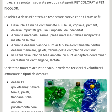
intregi si sa poata fi separate pe doua categorii: PET COLORAT si PET
INCOLOR.
La achizitia deseurilor trebuie respectate cateva conditii cum ar fi:
Deseurile sa nu fie contaminate cu uleiuri, vopsele, pamant,
diverse impuritati greu sau imposibil de indepartat.
Anumite materiale (sarma, piese metalice) trebuie indepartate
inainte de livrare.
Anumite deseuri plastice cum ar fi pubele/containerele pentru
deseuri menajere, galeti, trebuie golite complet de continut
In cazul deseurilor de folie ambalaj nu sunt acceptate contaminari
cu resturi de carmangerie, lactate
Societatea noastra achizitioneaza, in vederea reciclarii si valorificarii
urmatoarele tipuri de deseuri:
deseu PE
(polietilena): navete,
teava, paleti,
flacoane, folie
ambalaj,
pubele/containere
pentru deseu menajer,