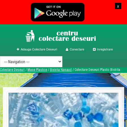
x
Adauga Colectare Deseuri
Conectare
Inregistrare
Colectare Deseuri
/
Mase Plastice
/
Bistrita Nasaud
/
Colectare Deseuri Plastic Bistrita