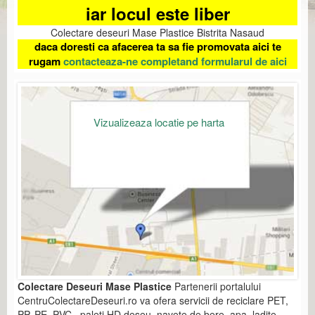
iar locul este liber
Colectare deseuri Mase Plastice Bistrita Nasaud
daca doresti ca afacerea ta sa fie promovata aici te
rugam
contacteaza-ne completand formularul de aici
Vizualizeaza locatie pe harta
Colectare Deseuri Mase Plastice
Partenerii portalului
CentruColectareDeseuri.ro va ofera servicii de reciclare PET,
PP, PE, PVC, paleti HD deseu, navete de bere, apa, ladite