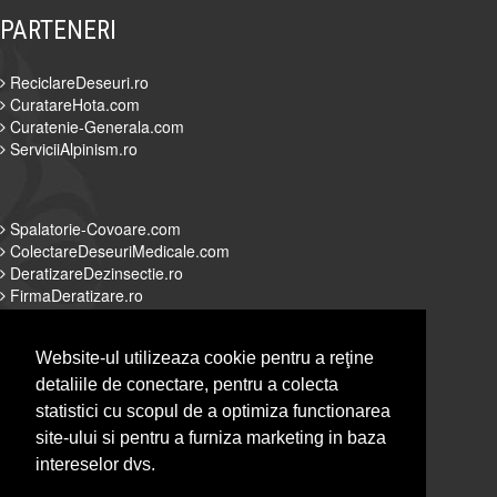
PARTENERI
ReciclareDeseuri.ro
CuratareHota.com
Curatenie-Generala.com
ServiciiAlpinism.ro
Spalatorie-Covoare.com
ColectareDeseuriMedicale.com
DeratizareDezinsectie.ro
FirmaDeratizare.ro
Website-ul utilizeaza cookie pentru a reţine
detaliile de conectare, pentru a colecta
Alpinist-Utilitar.com
statistici cu scopul de a optimiza functionarea
Servicii-DDD.com
site-ului si pentru a furniza marketing in baza
Spalatorie-Curatatorie.com
intereselor dvs.
Spalatorie-Curatatorie.ro