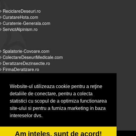
ReciclareDeseuri.ro
CuratareHota.com
Curatenie-Generala.com
ServiciiAlpinism.ro
Spalatorie-Covoare.com
ColectareDeseuriMedicale.com
DeratizareDezinsectie.ro
FirmaDeratizare.ro
Website-ul utilizeaza cookie pentru a reţine
detaliile de conectare, pentru a colecta
Alpinist-Utilitar.com
statistici cu scopul de a optimiza functionarea
Servicii-DDD.com
site-ului si pentru a furniza marketing in baza
Spalatorie-Curatatorie.com
intereselor dvs.
Spalatorie-Curatatorie.ro
Am inteles, sunt de acord!
© 2014-2026 Powered by
&
-
VilonMedia
TekaBility
ANPC
SOL