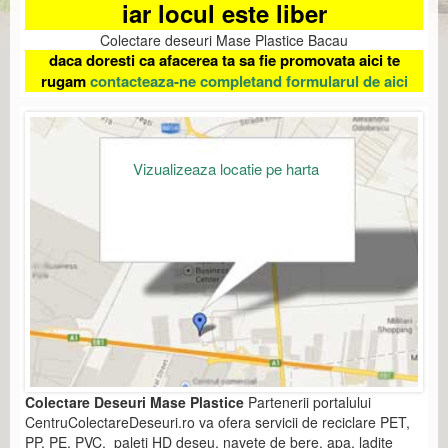
iar locul este liber
Colectare deseuri Mase Plastice Bacau
daca doresti ca afacerea ta sa fie promovata aici te
rugam
contacteaza-ne completand formularul de aici
Vizualizeaza locatie pe harta
Colectare Deseuri Mase Plastice
Partenerii portalului
CentruColectareDeseuri.ro va ofera servicii de reciclare PET,
PP, PE, PVC, paleti HD deseu, navete de bere, apa, ladite