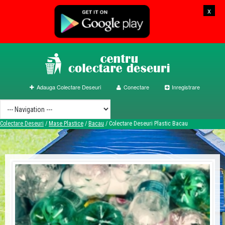
x
Adauga Colectare Deseuri
Conectare
Inregistrare
Colectare Deseuri
/
Mase Plastice
/
Bacau
/
Colectare Deseuri Plastic Bacau