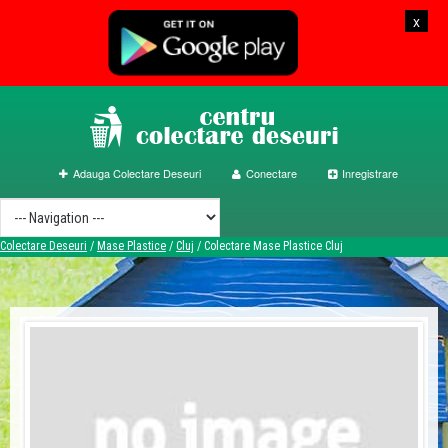
x
Adauga Colectare Deseuri
Conectare
Inregistrare
Colectare Deseuri
/
Mase Plastice
/
Cluj
/
Colectare Mase Plastice Cluj