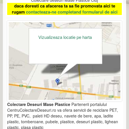
Colectare deseuri Mase Plastice Cluj
daca doresti ca afacerea ta sa fie promovata aici te
rugam
contacteaza-ne completand formularul de aici
Vizualizeaza locatie pe harta
Colectare Deseuri Mase Plastice
Partenerii portalului
CentruColectareDeseuri.ro va ofera servicii de reciclare PET,
PP, PE, PVC, paleti HD deseu, navete de bere, apa, ladite
plastic, tomberoane, pubele, plastice, deseuri plastic, lighean
plastic, plasa plastic