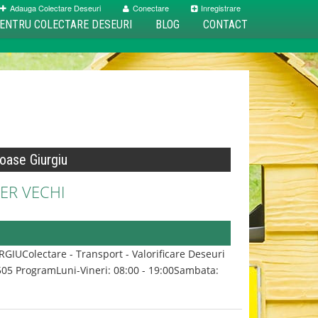
Adauga Colectare Deseuri
Conectare
Inregistrare
ENTRU COLECTARE DESEURI
BLOG
CONTACT
oase Giurgiu
ER VECHI
UColectare - Transport - Valorificare Deseuri
505 ProgramLuni-Vineri: 08:00 - 19:00Sambata: