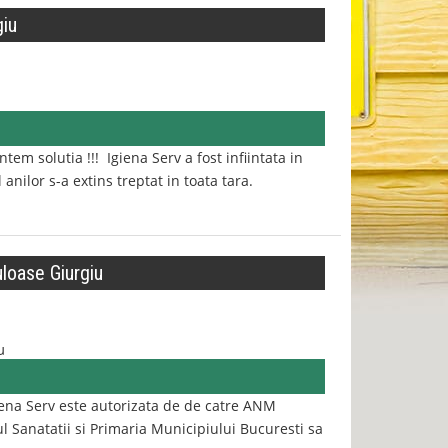
giu
em solutia !!! Igiena Serv a fost infiintata in
anilor s-a extins treptat in toata tara.
loase Giurgiu
u
ena Serv este autorizata de de catre ANM
l Sanatatii si Primaria Municipiului Bucuresti sa