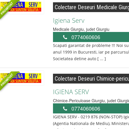
PROMOVAT
Colectare Deseuri Medicale Giur
Igiena Serv
Medicale
Giurgiu
, judet
Giurgiu
0774060606
Scapati garantat de probleme !!! Noi sunt
anul 1999 in Bucuresti, iar pe parcursul 
Societatea detine auto [ ... ]
PROMOVAT
Colectare Deseuri Chimice-pericu
IGIENA SERV
Chimice-Periculoase
Giurgiu
, judet
Giurgi
0774060606
IGIENA SERV - 0219 876 (NON-STOP) Igi
(Agentia Nationala de Mediu), Ministeru