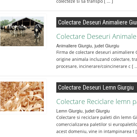
colecteze si sa transpo [ ... ]
Colectare Deseuri Animaliere Giu
Colectare Deseuri Animal
Animaliere
Giurgiu
, judet
Giurgiu
Firma de colectare deseuri animaliere 
origine animala incluzand colectare, tr
procesare, incinerare/coincinerare c [ ..
Colectare Deseuri Lemn Giurgiu
Colectare Reciclare lemn p
Lemn
Giurgiu
, judet
Giurgiu
Colectare si reciclare paleti din lemn G
comercializarea paletilor si europaletil
acest domeniu, vine in intampinarea t [ .