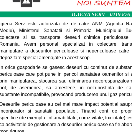
IGIENA SERV - 0219 876
Igiena Serv este autorizata de de catre ANM (Agentia Na
Mediu), Ministerul Sanatatii si Primaria Municipiului Bu
colecteze si sa transporte deseuri chimice periculoas
Romania. Avem personal specializat in colectare, trans
manipulare a deseurilor periculoase si nepericuloase catre 
depozitare special amenajate in acest scop.
In orice gospodarie se gasesc deseuri cu continut de substa
periculoase care pot pune in pericol sanatatea oamenilor si 
prin manipularea, stocarea sau eliminarea necorespunzatoar
pot, de asemenea, sa amestece, in necunostinta de ca
substante incompatibile, provocand producerea unui gaz pericu
Deseurile periculoase au cel mai mare impact potential asup
inconjurator si sanatatii populatiei. Tinand cont de propri
specifice (de exemplu: inflamabilitate, corozivitate, toxicitate), 
ca activitatile de gestionare a deseurilor periculoase sa fie abor
mod riguros.