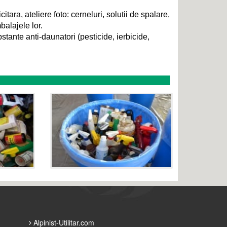
itara, ateliere foto: cerneluri, solutii de spalare,
balajele lor.
tante anti-daunatori (pesticide, ierbicide,
Alpinist-Utilitar.com