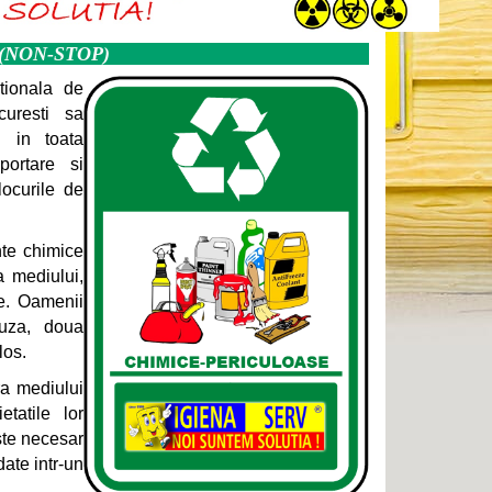
 (NON-STOP)
tionala de
curesti sa
e in toata
portare si
locurile de
nte chimice
a mediului,
e. Oamenii
uza, doua
los.
ra mediului
etatile lor
este necesar
date intr-un