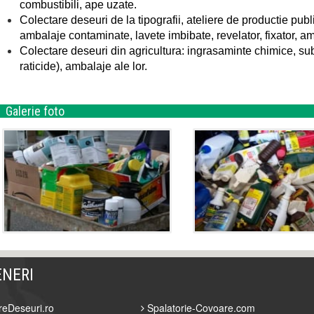
combustibili, ape uzate.
Colectare deseuri de la tipografii, ateliere de productie public
ambalaje contaminate, lavete imbibate, revelator, fixator, am
Colectare deseuri din agricultura: ingrasaminte chimice, subs
raticide), ambalaje ale lor.
Galerie foto
ENERI
reDeseuri.ro
Spalatorie-Covoare.com