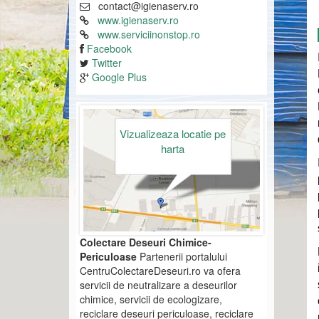
contact@igienaserv.ro
www.igienaserv.ro
www.serviciinonstop.ro
Facebook
Twitter
Google Plus
Vizualizeaza locatie pe
harta
Colectare Deseuri Chimice-
Periculoase
Partenerii portalului
CentruColectareDeseuri.ro va ofera
servicii de neutralizare a deseurilor
chimice, servicii de ecologizare,
reciclare deseuri periculoase, reciclare