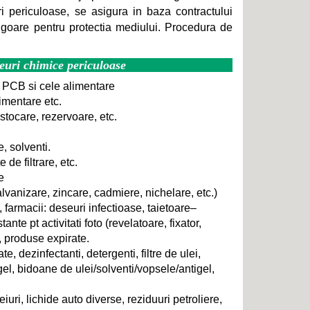
 periculoase, se asigura in baza contractului
vigoare pentru protectia mediului. Procedura de
seuri chimice periculoase
de PCB si cele alimentare
limentare etc.
stocare, rezervoare, etc.
, solventi.
e de filtrare, etc.
e
vanizare, zincare, cadmiere, nichelare, etc.)
, farmacii: deseuri infectioase, taietoare–
nte pt activitati foto (revelatoare, fixator,
, produse expirate.
e, dezinfectanti, detergenti, filtre de ulei,
gel,
bidoane de ulei/solventi/vopsele/antigel,
iuri, lichide auto diverse, reziduuri petroliere,