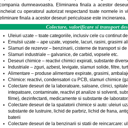
compania dumneavoastra. Eliminarea finala a acestor deseuri
incheiat cu operatorul autorizat respectand toate normele in 
eliminare finala a acestor deseuri periculoase este incinerarea.
Colectare, valorificare si transport de
Uleiuri uzate – toate categoriile, inclusiv cele cu continut 
Emulsii uzate – ape uzate, vopsele, lacuri, rasini, grasimi a
Slamuri de rezervor – benzinarii, cisterne de transport si de 
Slamuri industriale – galvanice, de carbid, vopsele etc.
Deseuri chimice – reactivi chimici expirati, substante diverse
Industriale – zguri, azbest, levigate, slamuri solide, filtre, turt
Alimentare – produse alimentare expirate, grasimi, ambalaj
Chimice: reactivi, condensatori cu PCB, slamuri chimice (gal
Colectare deseuri de la laboratoare, saloane, clinici, spitale
intepatoare, contaminate, reactivi pt analize si solventi, substa
filme), dezinfectanti, medicamente si substante de laborator
Colectare deseuri de la spalatorii chimice si auto: uleiuri uzat
substante de lustruire, lichid de parbriz, lichid de frana, anti
baterii
Colectare deseuri de la benzinarii si statii de reincarcare: ule