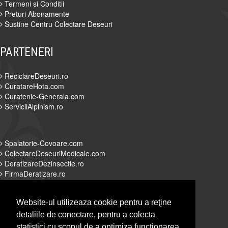
Termeni si Conditii
Preturi Abonamente
Sustine Centru Colectare Deseuri
PARTENERI
ReciclareDeseuri.ro
CuratareHota.com
Curatenie-Generala.com
ServiciiAlpinism.ro
Spalatorie-Covoare.com
ColectareDeseuriMedicale.com
DeratizareDezinsectie.ro
FirmaDeratizare.ro
Website-ul utilizeaza cookie pentru a reţine
detaliile de conectare, pentru a colecta
Alpinist-Utilitar.com
statistici cu scopul de a optimiza functionarea