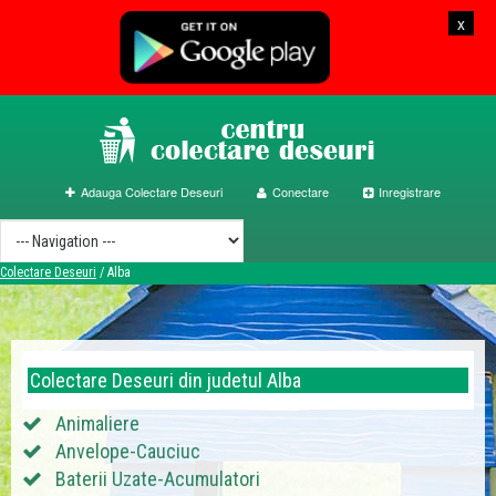
x
Adauga Colectare Deseuri
Conectare
Inregistrare
Colectare Deseuri
/
Alba
Colectare Deseuri din judetul Alba
Animaliere
Anvelope-Cauciuc
Baterii Uzate-Acumulatori