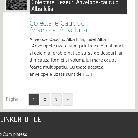
Colectare Deseuri Anvelope-cauciuc
Alba Iulia
Colectare Cauciuc
Anvelope Alba Iulia
Anvelope-Cauciuc
Alba Iulia
, judet
Alba
Anvelopele uzate sunt printre cele mai mari
si cele mai problematice surse de deseuri iar
din cauza formei si volumului mare ocupa
foarte mult spatiu. Cu toate acestea,
anvelopele uzate sunt de [ ... ]
Pagina
1
2
3
>
LINKURI UTILE
Cum platesc