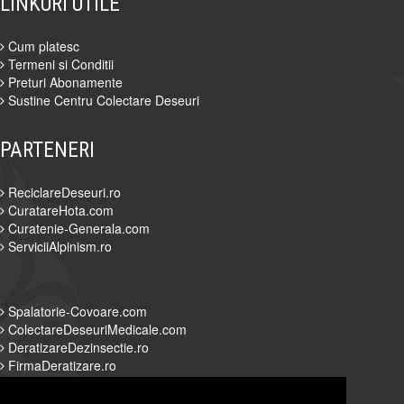
LINKURI UTILE
Cum platesc
Termeni si Conditii
Preturi Abonamente
Sustine Centru Colectare Deseuri
PARTENERI
ReciclareDeseuri.ro
CuratareHota.com
Curatenie-Generala.com
ServiciiAlpinism.ro
Spalatorie-Covoare.com
ColectareDeseuriMedicale.com
DeratizareDezinsectie.ro
FirmaDeratizare.ro