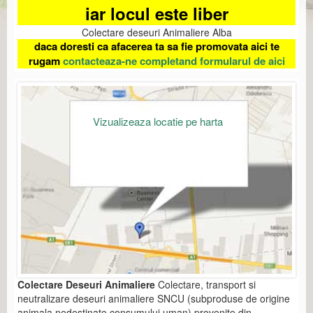
iar locul este liber
Colectare deseuri Animaliere Alba
daca doresti ca afacerea ta sa fie promovata aici te
rugam
contacteaza-ne completand formularul de aici
Vizualizeaza locatie pe harta
Colectare Deseuri Animaliere
Colectare, transport si
neutralizare deseuri animaliere SNCU (subproduse de origine
animala nedestinate consumului uman) provenite din