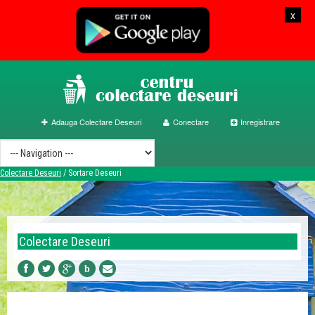
x
Adauga Colectare Deseuri
Conectare
Inregistrare
Colectare Deseuri
/
Sortare Deseuri
Colectare Deseuri
b