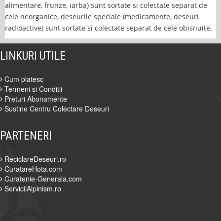
alimentare, frunze, iarba) sunt sortate si colectate separat de
cele neorganice, deseurile speciale (medicamente, deseuri
radioactive) sunt sortate si colectate separat de cele obisnuite.
LINKURI UTILE
Cum platesc
Termeni si Conditii
Preturi Abonamente
Sustine Centru Colectare Deseuri
PARTENERI
ReciclareDeseuri.ro
CuratareHota.com
Curatenie-Generala.com
ServiciiAlpinism.ro