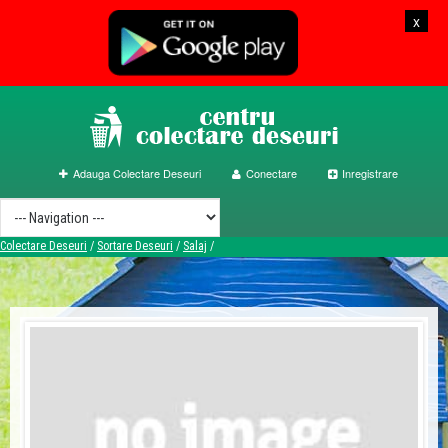
x
Adauga Colectare Deseuri
Conectare
Inregistrare
Colectare Deseuri
/
Sortare Deseuri
/
Salaj
/