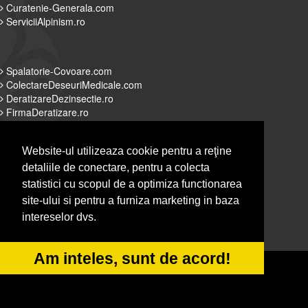
Curatenie-Generala.com
ServiciiAlpinism.ro
Spalatorie-Covoare.com
ColectareDeseuriMedicale.com
DeratizareDezinsectie.ro
FirmaDeratizare.ro
Website-ul utilizeaza cookie pentru a reţine
detaliile de conectare, pentru a colecta
Alpinist-Utilitar.com
statistici cu scopul de a optimiza functionarea
Servicii-DDD.com
site-ului si pentru a furniza marketing in baza
Spalatorie-Curatatorie.com
intereselor dvs.
Spalatorie-Curatatorie.ro
Am inteles, sunt de acord!
© 2014-2026 Powered by
&
-
VilonMedia
TekaBility
ANPC
SOL