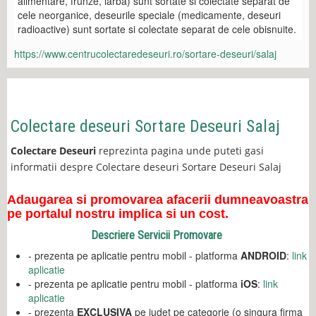
alimentare, frunze, iarba) sunt sortate si colectate separat de
cele neorganice, deseurile speciale (medicamente, deseuri
radioactive) sunt sortate si colectate separat de cele obisnuite.
https://www.centrucolectaredeseuri.ro/sortare-deseuri/salaj
Colectare deseuri Sortare Deseuri Salaj
Colectare Deseuri
reprezinta pagina unde puteti gasi
informatii despre Colectare deseuri Sortare Deseuri Salaj
Adaugarea si promovarea afacerii dumneavoastra
pe portalul nostru implica si un cost.
Descriere Servicii Promovare
- prezenta pe aplicatie pentru mobil - platforma
ANDROID
:
link
aplicatie
- prezenta pe aplicatie pentru mobil - platforma
iOS
:
link
aplicatie
- prezenta
EXCLUSIVA
pe judet pe categorie (o singura firma