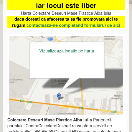
iar locul este liber
Harta Colectare Deseuri Mase Plastice Alba Iulia
daca doresti ca afacerea ta sa fie promovata aici te
rugam
contacteaza-ne completand formularul de aici
Vizualizeaza locatie pe harta
Colectare Deseuri Mase Plastice Alba Iulia
Partenerii
portalului CentruColectareDeseuri.ro va ofera servicii de
reciclare PET, PP, PE, PVC, paleti HD deseu, navete de bere,