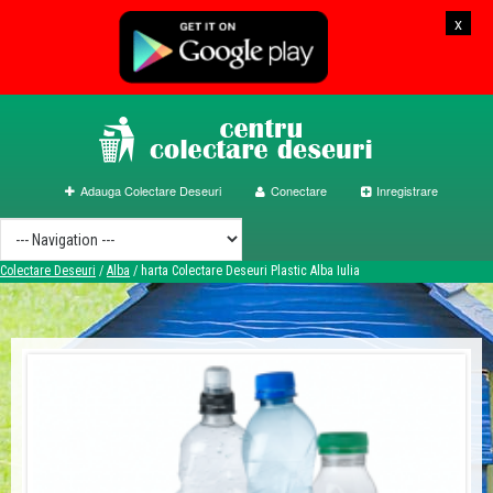
x
Adauga Colectare Deseuri
Conectare
Inregistrare
Colectare Deseuri
/
Alba
/
harta Colectare Deseuri Plastic Alba Iulia