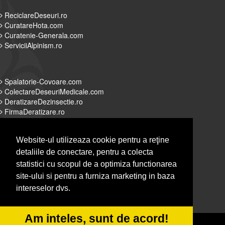
ReciclareDeseuri.ro
CuratareHota.com
Curatenie-Generala.com
ServiciiAlpinism.ro
Spalatorie-Covoare.com
ColectareDeseuriMedicale.com
DeratizareDezinsectie.ro
FirmaDeratizare.ro
Website-ul utilizeaza cookie pentru a reţine
detaliile de conectare, pentru a colecta
Alpinist-Utilitar.com
statistici cu scopul de a optimiza functionarea
Servicii-DDD.com
site-ului si pentru a furniza marketing in baza
Spalatorie-Curatatorie.com
intereselor dvs.
Spalatorie-Curatatorie.ro
Am inteles, sunt de acord!
© 2014-2026 Powered by
&
-
VilonMedia
TekaBility
ANPC
SOL