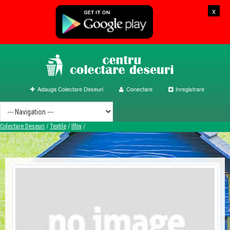
x
Adauga Colectare Deseuri
Conectare
Inregistrare
Colectare Deseuri
/
Textile
/
Ilfov
/