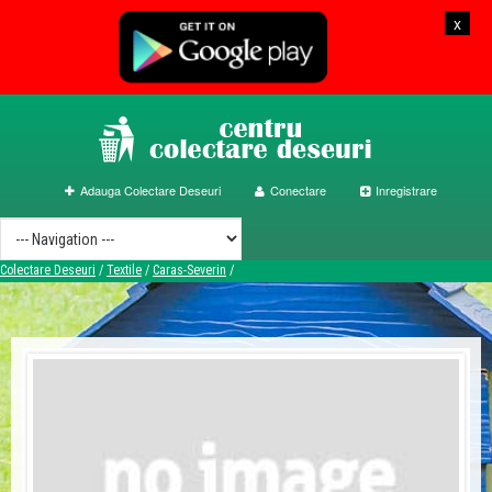
x
Adauga Colectare Deseuri
Conectare
Inregistrare
Colectare Deseuri
/
Textile
/
Caras-Severin
/