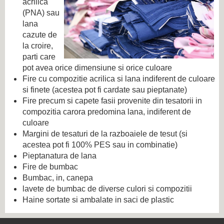
acrilica
(PNA) sau
lana
cazute de
la croire,
parti care
pot avea orice dimensiune si orice culoare
Fire cu compozitie acrilica si lana indiferent de culoare
si finete (acestea pot fi cardate sau pieptanate)
Fire precum si capete fasii provenite din tesatorii in
compozitia carora predomina lana, indiferent de
culoare
Margini de tesaturi de la razboaiele de tesut (si
acestea pot fi 100% PES sau in combinatie)
Pieptanatura de lana
Fire de bumbac
Bumbac, in, canepa
lavete de bumbac de diverse culori si compozitii
Haine sortate si ambalate in saci de plastic