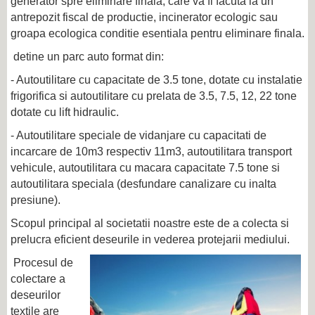
generator spre eliminare finala, care va fi facuta la un
antrepozit fiscal de productie, incinerator ecologic sau
groapa ecologica conditie esentiala pentru eliminare finala.
detine un parc auto format din:
- Autoutilitare cu capacitate de 3.5 tone, dotate cu instalatie
frigorifica si autoutilitare cu prelata de 3.5, 7.5, 12, 22 tone
dotate cu lift hidraulic.
- Autoutilitare speciale de vidanjare cu capacitati de
incarcare de 10m3 respectiv 11m3, autoutilitara transport
vehicule, autoutilitara cu macara capacitate 7.5 tone si
autoutilitara speciala (desfundare canalizare cu inalta
presiune).
Scopul principal al societatii noastre este de a colecta si
prelucra eficient deseurile in vederea protejarii mediului.
Procesul de
colectare a
deseurilor
textile are