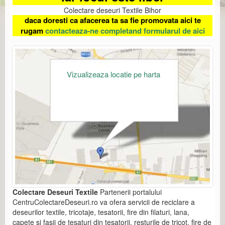
Colectare deseuri Textile Bihor
daca doresti ca afacerea ta sa fie promovata aici te
rugam
contacteaza-ne completand formularul de aici
Vizualizeaza locatie pe harta
Colectare Deseuri Textile
Partenerii portalului
CentruColectareDeseuri.ro va ofera servicii de reciclare a
deseurilor textile, tricotaje, tesatorii, fire din filaturi, lana,
capete si fasii de tesaturi din tesatorii, resturile de tricot, fire de