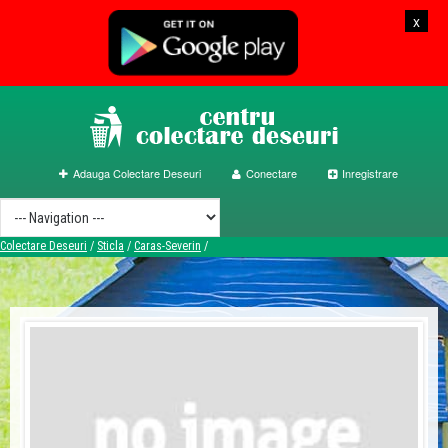
x
Adauga Colectare Deseuri
Conectare
Inregistrare
Colectare Deseuri
/
Sticla
/
Caras-Severin
/