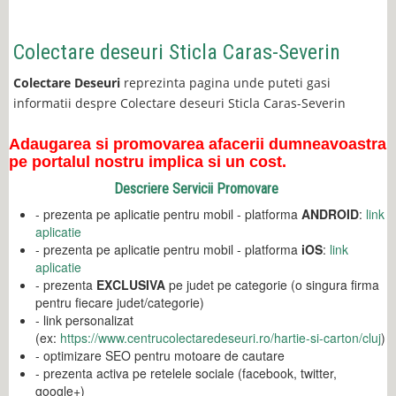
Colectare deseuri Sticla Caras-Severin
Colectare Deseuri
reprezinta pagina unde puteti gasi
informatii despre Colectare deseuri Sticla Caras-Severin
Adaugarea si promovarea afacerii dumneavoastra
pe portalul nostru implica si un cost.
Descriere Servicii Promovare
- prezenta pe aplicatie pentru mobil - platforma
ANDROID
:
link
aplicatie
- prezenta pe aplicatie pentru mobil - platforma
iOS
:
link
aplicatie
- prezenta
EXCLUSIVA
pe judet pe categorie (o singura firma
pentru fiecare judet/categorie)
- link personalizat
(ex:
https://www.centrucolectaredeseuri.ro/hartie-si-carton/cluj
)
- optimizare SEO pentru motoare de cautare
- prezenta activa pe retelele sociale (facebook, twitter,
google+)