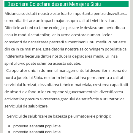
Descriere Colectare deseuri Menajere Sibiu
Misiunea societatii noastre este foarte importanta pentru dezvoltarea
comunitatii si are un impact major asupra calitatii vietii in viitor.
Diferitele actiuni cu teme ecologice pe care le desfasuram periodic au
ecou in randul cetatenilor, iar in urma acestora numarul celor
constienti de necesitatea pastrarii si mentinerii unui mediu curat este
din ce in ce mai mare. Este datoria noastra sa convingem populatia ca
indiferenta fiecaruia dintre noi duce la degradarea mediului, insa
spiritul civic poate schimba aceasta situatie.
Ca operator unic in domeniul managementului deseurilor in zona de
nord a judetului Sibiu, ne dorim imbunatatirea permanenta a calitatii
serviciului furnizat, dezvoltarea tehnico-materiala, cresterea capacitatii
de absortie a fondurilor europene si guvernamentale, diversificarea
activitatilor precum si cresterea gradului de satisfactie a utilizatorilor
serviciului de salubrizare.
Serviciul de salubrizare se bazeaza pe urmatoarele principii:
protectia sanatatii populatiei;
protectia sanatatii populatiei;