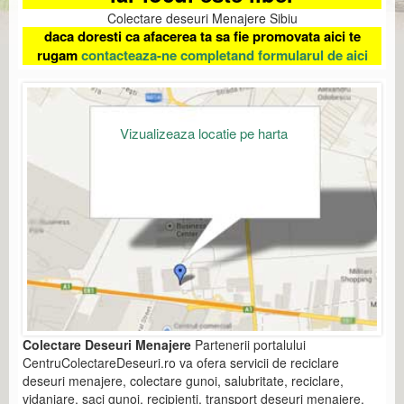
Colectare deseuri Menajere Sibiu
daca doresti ca afacerea ta sa fie promovata aici te
rugam
contacteaza-ne completand formularul de aici
Vizualizeaza locatie pe harta
Colectare Deseuri Menajere
Partenerii portalului
CentruColectareDeseuri.ro va ofera servicii de reciclare
deseuri menajere, colectare gunoi, salubritate, reciclare,
vidanjare, saci gunoi, recipienti, transport deseuri menajere,