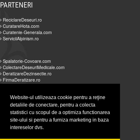
PARTENERI
ReciclareDeseuri.ro
CuratareHota.com
Curatenie-Generala.com
ServiciiAlpinism.ro
Spalatorie-Covoare.com
ColectareDeseuriMedicale.com
DeratizareDezinsectie.ro
FirmaDeratizare.ro
Website-ul utilizeaza cookie pentru a reţine
detaliile de conectare, pentru a colecta
Alpinist-Utilitar.com
statistici cu scopul de a optimiza functionarea
Servicii-DDD.com
site-ului si pentru a furniza marketing in baza
Spalatorie-Curatatorie.com
intereselor dvs.
Spalatorie-Curatatorie.ro