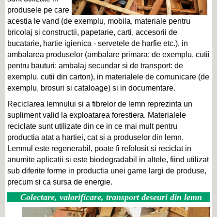
produsele pe care
acestia le vand (de exemplu, mobila, materiale pentru
bricolaj si constructii, papetarie, carti, accesorii de
bucatarie, hartie igienica - servetele de harfie etc.), in
ambalarea produselor (ambalare primara: de exemplu, cutii
pentru bauturi: ambalaj secundar si de transport: de
exemplu, cutii din carton), in materialele de comunicare (de
exemplu, brosuri si cataloage) si in documentare.
Reciclarea lemnului si a fibrelor de lemn reprezinta un
supliment valid la exploatarea forestiera. Materialele
reciclate sunt utilizate din ce in ce mai mult pentru
productia atat a hartiei, cat si a produselor din lemn.
Lemnul este regenerabil, poate fi refolosit si reciclat in
anumite aplicatii si este biodegradabil in altele, fiind utilizat
sub diferite forme in productia unei game largi de produse,
precum si ca sursa de energie.
Colectare, valorificare, transport deseuri din lemn