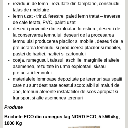
reziduuri de lemn - rezultate din tamplarie, constructii,
talas de rindeluire
lemn uzat - trinzi, ferestre, paleti lemn tratat – traverse
de cale ferata, PVC, paleti uzati
deseuri provenite din exploatari forestiere, deseuri de
la conservarea lemnului, deseuri de la procesarea
lemnuluisi producerea placilor si mobilei, deseuri de la
prelucrarea lemnului si producerea placilor si mobilei,
pastei de hartiei, hartiei si cartonului
coaja, rumegusul, talasul, aschiile, marginile si altele
asemenea, rezultate in urma exploatarii si/sau
prelucrarii lemnului
materialele lemnoase depozitate pe terenuri sau spatii
care nu sunt destinate acestui scop: albii si maluri de
ape, terenuri aferente instalatiilor de scos apropiat si
transport si alte asemenea terenuri
Produse
Brichete ECO din rumegus fag NORD ECO, 5 kWh/kg,
1000 Kg