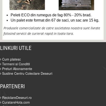
Peleti ECO din rumegus de fag 80% - 20% brad.
Un palet este format din 67 de saci, un sac are 15 kg.
Produsele comercializate de catre societatea noastra sunt livrate
folosind servicii de curierat rapid in toata tara.
LINKURI UTILE
Cum platesc
Termeni si Conditii
Preturi Abonamente
Sustine Centru Colectare Deseuri
PARTENERI
ReciclareDeseuri.ro
CuratareHota.com