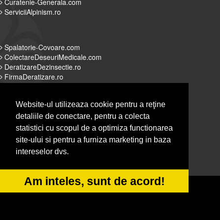
Curatenie-Generala.com
ServiciiAlpinism.ro
Spalatorie-Covoare.com
ColectareDeseuriMedicale.com
DeratizareDezinsectie.ro
FirmaDeratizare.ro
Website-ul utilizeaza cookie pentru a reţine
detaliile de conectare, pentru a colecta
Alpinist-Utilitar.com
statistici cu scopul de a optimiza functionarea
Servicii-DDD.com
site-ului si pentru a furniza marketing in baza
Spalatorie-Curatatorie.com
intereselor dvs.
Spalatorie-Curatatorie.ro
Am inteles, sunt de acord!
© 2014-2026 Powered by
&
-
VilonMedia
TekaBility
ANPC
SOL