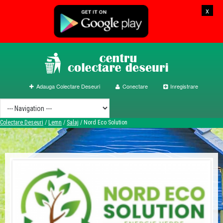
x
Adauga Colectare Deseuri
Conectare
Inregistrare
Colectare Deseuri
/
Lemn
/
Salaj
/
Nord Eco Solution