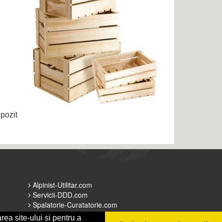
epozit
Alpinist-Utilitar.com
Servicii-DDD.com
Spalatorie-Curatatorie.com
Spalatorie-Curatatorie.ro
rea site-ului si pentru a