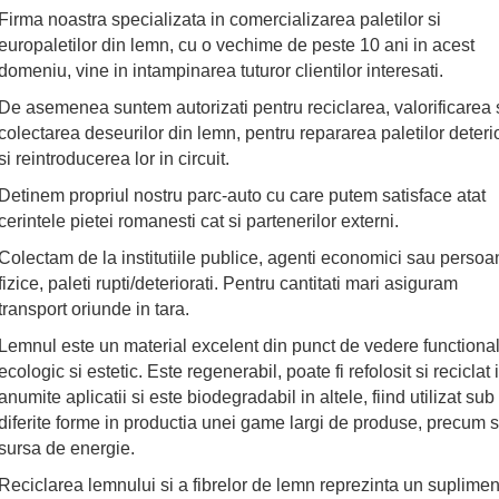
Firma noastra specializata in comercializarea paletilor si
europaletilor din lemn, cu o vechime de peste 10 ani in acest
domeniu, vine in intampinarea tuturor clientilor interesati.
De asemenea suntem autorizati pentru reciclarea, valorificarea 
colectarea deseurilor din lemn, pentru repararea paletilor deterio
si reintroducerea lor in circuit.
Detinem propriul nostru parc-auto cu care putem satisface atat
cerintele pietei romanesti cat si partenerilor externi.
Colectam de la institutiile publice, agenti economici sau persoa
fizice, paleti rupti/deteriorati. Pentru cantitati mari asiguram
transport oriunde in tara.
Lemnul este un material excelent din punct de vedere functional
ecologic si estetic. Este regenerabil, poate fi refolosit si reciclat 
anumite aplicatii si este biodegradabil in altele, fiind utilizat sub
diferite forme in productia unei game largi de produse, precum s
sursa de energie.
Reciclarea lemnului si a fibrelor de lemn reprezinta un supliment