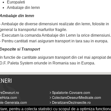
Europaleti
Ambalaje din lemn
Ambalaje din lemn
- Ambalaje de diverse dimensiuni realizate din lemn, folosite in
general la transportul marfurilor fragile.
- Executam la comanda Ambalaje din Lemn la orice dimensiuni.
- Pentru cantitati mari asiguram transport in tara sau in europa.
Depozite si Transport
In functie de cantitate asiguram transport din cel mai apropiat d
D.F. Paleta System oriunde in Romania sau in Europa.
ENERI
reDeseuri.ro
Spalatorie-Covoare.com
reHota.com
ColectareDeseuriMedicale.com
ie-Generala.com
DeratizareDezinsectie.ro
Alpinism.ro
FirmaDeratizare.ro
are, pentru a colecta statistici cu scopul de a optimiza functiona