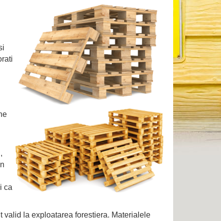
si
rati
ne
,
in
i ca
 valid la exploatarea forestiera. Materialele