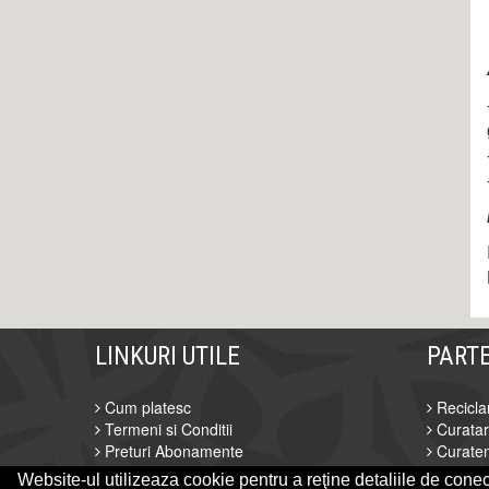
LINKURI UTILE
PART
Cum platesc
Recicla
Termeni si Conditii
Curata
Preturi Abonamente
Curaten
Sustine Centru Colectare Deseuri
Servicii
Website-ul utilizeaza cookie pentru a reţine detaliile de conect