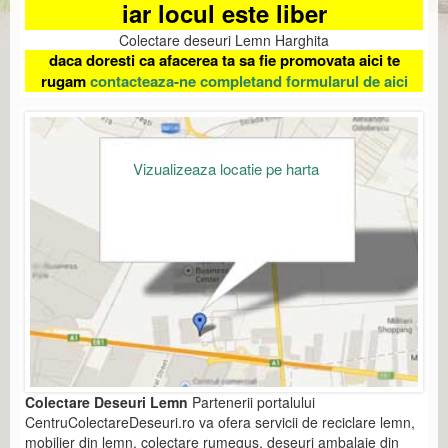
iar locul este liber
Colectare deseuri Lemn Harghita
daca doresti ca afacerea ta sa fie promovata aici te
rugam
contacteaza-ne completand formularul de aici
Vizualizeaza locatie pe harta
Colectare Deseuri Lemn
Partenerii portalului
CentruColectareDeseuri.ro va ofera servicii de reciclare lemn,
mobilier din lemn, colectare rumegus, deseuri ambalaje din