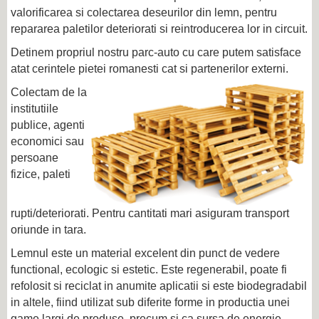
valorificarea si colectarea deseurilor din lemn, pentru
repararea paletilor deteriorati si reintroducerea lor in circuit.
Detinem propriul nostru parc-auto cu care putem satisface
atat cerintele pietei romanesti cat si partenerilor externi.
Colectam de la
institutiile
publice, agenti
economici sau
persoane
fizice, paleti
rupti/deteriorati. Pentru cantitati mari asiguram transport
oriunde in tara.
Lemnul este un material excelent din punct de vedere
functional, ecologic si estetic. Este regenerabil, poate fi
refolosit si reciclat in anumite aplicatii si este biodegradabil
in altele, fiind utilizat sub diferite forme in productia unei
game largi de produse, precum si ca sursa de energie.