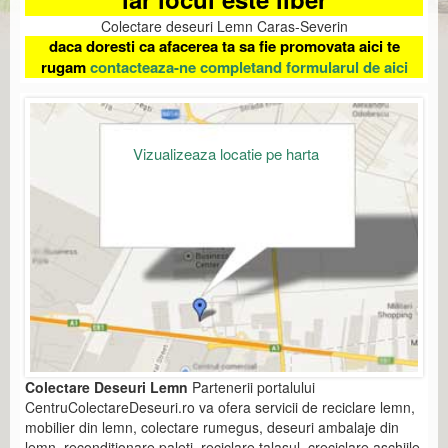
Colectare deseuri Lemn Caras-Severin
daca doresti ca afacerea ta sa fie promovata aici te
rugam
contacteaza-ne completand formularul de aici
Vizualizeaza locatie pe harta
Colectare Deseuri Lemn
Partenerii portalului
CentruColectareDeseuri.ro va ofera servicii de reciclare lemn,
mobilier din lemn, colectare rumegus, deseuri ambalaje din
lemn, reconditionare paleti, reciclare talasul, creciclare aschiile