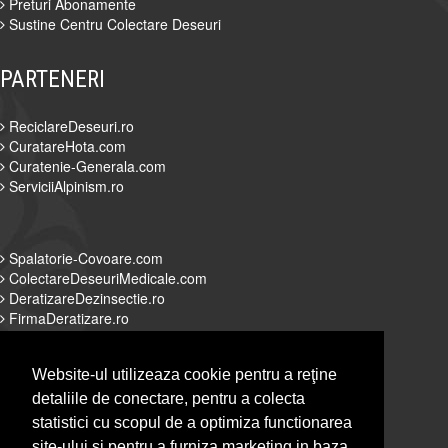
Preturi Abonamente
Sustine Centru Colectare Deseuri
PARTENERI
ReciclareDeseuri.ro
CuratareHota.com
Curatenie-Generala.com
ServiciiAlpinism.ro
Spalatorie-Covoare.com
ColectareDeseuriMedicale.com
DeratizareDezinsectie.ro
FirmaDeratizare.ro
Website-ul utilizeaza cookie pentru a reţine
detaliile de conectare, pentru a colecta
Alpinist-Utilitar.com
statistici cu scopul de a optimiza functionarea
Servicii-DDD.com
site-ului si pentru a furniza marketing in baza