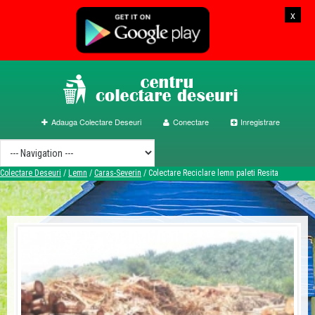
x
Adauga Colectare Deseuri
Conectare
Inregistrare
Colectare Deseuri
/
Lemn
/
Caras-Severin
/
Colectare Reciclare lemn paleti Resita