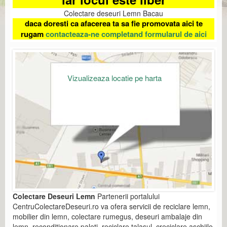
Colectare deseuri Lemn Bacau
daca doresti ca afacerea ta sa fie promovata aici te
rugam
contacteaza-ne completand formularul de aici
Vizualizeaza locatie pe harta
Colectare Deseuri Lemn
Partenerii portalului
CentruColectareDeseuri.ro va ofera servicii de reciclare lemn,
mobilier din lemn, colectare rumegus, deseuri ambalaje din
lemn, reconditionare paleti, reciclare talasul, creciclare aschiile