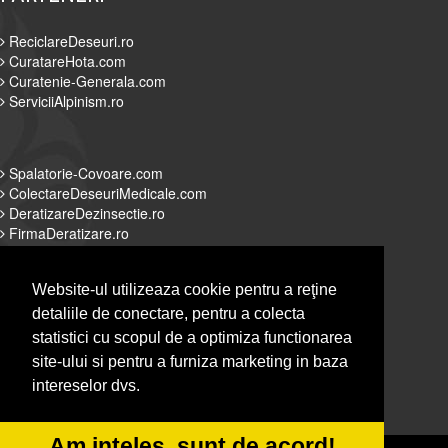
ReciclareDeseuri.ro
CuratareHota.com
Curatenie-Generala.com
ServiciiAlpinism.ro
Spalatorie-Covoare.com
ColectareDeseuriMedicale.com
DeratizareDezinsectie.ro
FirmaDeratizare.ro
Website-ul utilizeaza cookie pentru a reţine
detaliile de conectare, pentru a colecta
Alpinist-Utilitar.com
statistici cu scopul de a optimiza functionarea
Servicii-DDD.com
site-ului si pentru a furniza marketing in baza
Spalatorie-Curatatorie.com
intereselor dvs.
Spalatorie-Curatatorie.ro
Am inteles, sunt de acord!