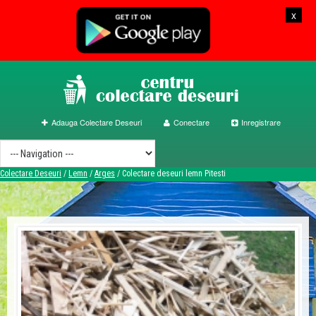
x
Adauga Colectare Deseuri
Conectare
Inregistrare
Colectare Deseuri
/
Lemn
/
Arges
/
Colectare deseuri lemn Pitesti