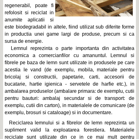
regenerabil, poate fi
refolosit si reciclat in
anumite aplicatii si
este biodegradabil in altele, fiind utilizat sub diferite forme
in productia unei game largi de produse, precum si ca
sursa de energie.
Lemnul reprezinta o parte importanta din activitatea
economica a comercianfilor cu amanuntul. Lemnul si
fibrele pe baza de lemn sunt utilizate in produsele pe care
acestia le vand (de exemplu, mobila, materiale pentru
bricolaj si constructii, papetarie, carti, accesorii de
bucatarie, hartie igienica - servetele de harfie etc.), in
ambalarea produselor (ambalare primara: de exemplu, cutii
pentru bauturi: ambalaj secundar si de transport: de
exemplu, cutii din carton), in materialele de comunicare (de
exemplu, brosuri si cataloage) si in documentare.
Reciclarea lemnului si a fibrelor de lemn reprezinta un
supliment valid la exploatarea forestiera. Materialele
reciclate sunt utilizate din ce in ce mai mult pentru