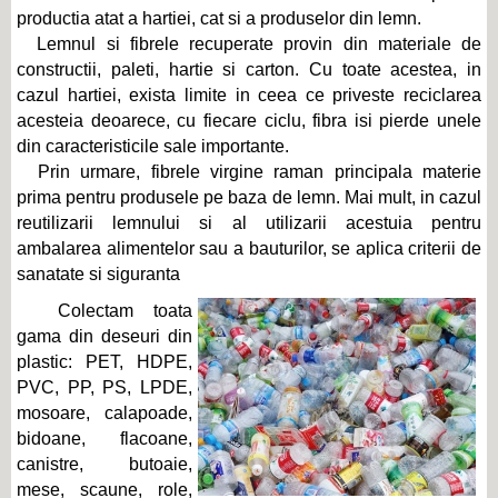
productia atat a hartiei, cat si a produselor din lemn.
Lemnul si fibrele recuperate provin din materiale de
constructii, paleti, hartie si carton. Cu toate acestea, in
cazul hartiei, exista limite in ceea ce priveste reciclarea
acesteia deoarece, cu fiecare ciclu, fibra isi pierde unele
din caracteristicile sale importante.
Prin urmare, fibrele virgine raman principala materie
prima pentru produsele pe baza de lemn. Mai mult, in cazul
reutilizarii lemnului si al utilizarii acestuia pentru
ambalarea alimentelor sau a bauturilor, se aplica criterii de
sanatate si siguranta
Colectam toata
gama din deseuri din
plastic: PET, HDPE,
PVC, PP, PS, LPDE,
mosoare, calapoade,
bidoane, flacoane,
canistre, butoaie,
mese, scaune, role,