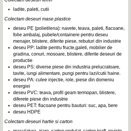
ladite, paleti, cutii
Colectam deseuri mase plastice
deseu PE (polietilena): navete, teava, paleti, flacoane,
folie ambalaj, pubele/containere pentru deseu
menajer, blistere, diferite piese, rebuturi din industrie
deseu PP: ladite pentru fructe,galeti, mobilier de
gradina, conuri, mosoare, blistere, diferite deseuri de
productie
deseu PS: diverse piese din industria prelucratoare,
tavite, iungi alimentare, pungi pentru lazi/cutii haine.
deseu PA: culee injectie, role, piese din domeniu
energiei
deseu PVC: teava, profil geam termopan, blistere,
diferete piese din industrie
deseu PET: flacoane pentru bauturi: suc, apa, bere
deseu HDPE
Colectam deseuri hartie si carton
maculatura, ziare, carton ondulat, carton kraft, reviste,