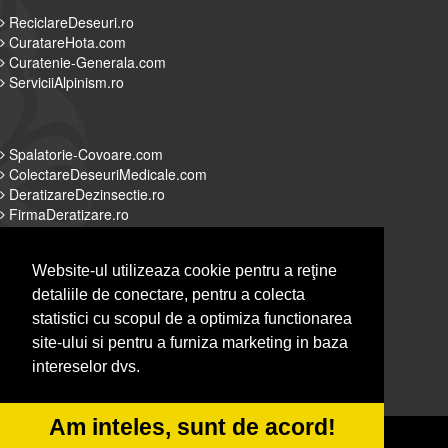
ReciclareDeseuri.ro
CuratareHota.com
Curatenie-Generala.com
ServiciiAlpinism.ro
Spalatorie-Covoare.com
ColectareDeseuriMedicale.com
DeratizareDezinsectie.ro
FirmaDeratizare.ro
Website-ul utilizeaza cookie pentru a reţine
detaliile de conectare, pentru a colecta
Alpinist-Utilitar.com
statistici cu scopul de a optimiza functionarea
Servicii-DDD.com
site-ului si pentru a furniza marketing in baza
Spalatorie-Curatatorie.com
intereselor dvs.
Spalatorie-Curatatorie.ro
Am inteles, sunt de acord!
© 2014-2026 Powered by
&
-
VilonMedia
TekaBility
ANPC
SOL