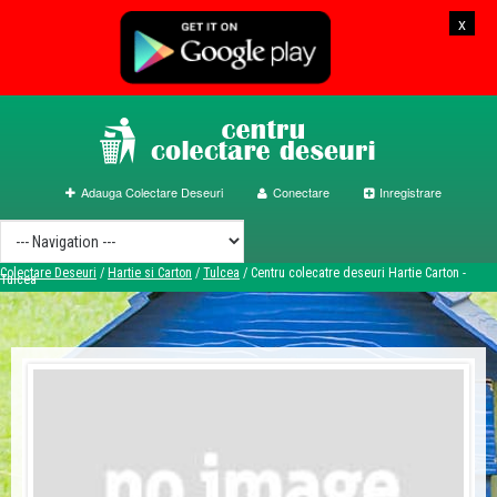
x
Adauga Colectare Deseuri
Conectare
Inregistrare
Colectare Deseuri
/
Hartie si Carton
/
Tulcea
/
Centru colecatre deseuri Hartie Carton -
Tulcea