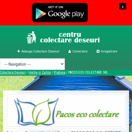
x
Adauga Colectare Deseuri
Conectare
Inregistrare
Colectare Deseuri
/
Hartie si Carton
/
Prahova
/
PACOS ECO COLECTARE SRL