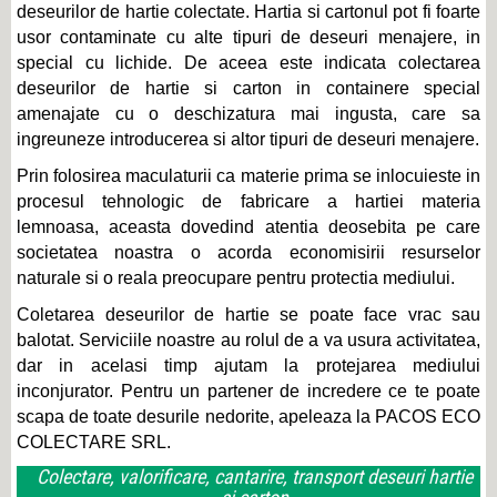
deseurilor de hartie colectate. Hartia si cartonul pot fi foarte
usor contaminate cu alte tipuri de deseuri menajere, in
special cu lichide. De aceea este indicata colectarea
deseurilor de hartie si carton in containere special
amenajate cu o deschizatura mai ingusta, care sa
ingreuneze introducerea si altor tipuri de deseuri menajere.
Prin folosirea maculaturii ca materie prima se inlocuieste in
procesul tehnologic de fabricare a hartiei materia
lemnoasa, aceasta dovedind atentia deosebita pe care
societatea noastra o acorda economisirii resurselor
naturale si o reala preocupare pentru protectia mediului.
Coletarea deseurilor de hartie se poate face vrac sau
balotat. Serviciile noastre au rolul de a va usura activitatea,
dar in acelasi timp ajutam la protejarea mediului
inconjurator. Pentru un partener de incredere ce te poate
scapa de toate desurile nedorite, apeleaza la PACOS ECO
COLECTARE SRL.
Colectare, valorificare, cantarire, transport deseuri hartie