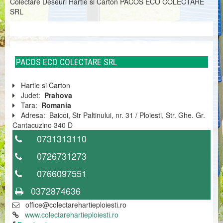
Colectare Deseuri Hartie si Carton PACOS ECO COLECTARE
SRL
PACOS ECO COLECTARE SRL
Hartie si Carton
Judet:
Prahova
Tara:
Romania
Adresa:
Baicoi, Str Paltinului, nr. 31 / Ploiesti, Str. Ghe. Gr.
Cantacuzino 340 D
0731313110
0726731273
0766097551
0372874636
office@colectarehartieploiesti.ro
www.colectarehartieploiesti.ro