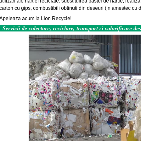
utilizari ale hartiei reciclate: substituirea pastei de hartie, reali
carton cu gips, combustibili obtinuti din deseuri (in amestec cu d
Apeleaza acum la Lion Recycle!
Servicii de colectare, reciclare, transport si valorificare de