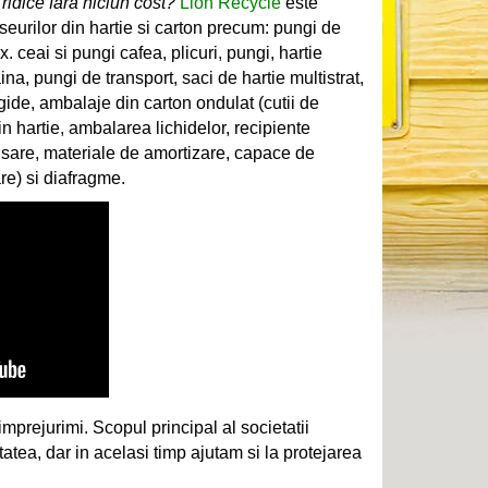
 ridice fara niciun cost?
Lion Recycle
este
seurilor din hartie si carton precum: pungi de
. ceai si pungi cafea, plicuri, pungi, hartie
ina, pungi de transport, saci de hartie multistrat,
 rigide, ambalaje din carton ondulat (cutii de
din hartie, ambalarea lichidelor, recipiente
nsare, materiale de amortizare, capace de
e) si diafragme.
 imprejurimi. Scopul principal al societatii
tatea, dar in acelasi timp ajutam si la protejarea