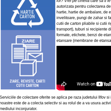
lor? Vrei pe cineva care sa ti le
autorizata pentru colectarea de
hartie, hartie de ambalare, de ex
invelitoare, pungi de zahar si fa
cutii de carton pliabile si cutii
transport), tuburi si recipiente 
formate, etichete, benzi de eta
etansare (membrane de etansar
Serviciile de colectare oferite se aplica pe raza judetului Ilfov si
noastre este de a colecta selectiv si
au rolul de a va usura activi
mediului inconjurator.