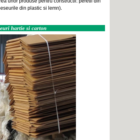
zarea unor produse pentru constructii: peretii din
eseurile din plastic si lemn).
seuri hartie si carton