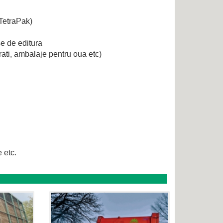
(TetraPak)
ase de editura
arati, ambalaje pentru oua etc)
 etc.