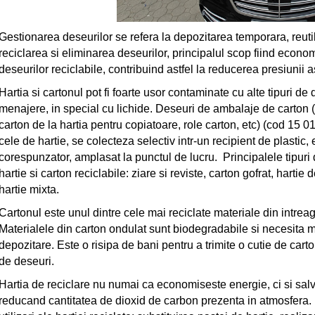
Gestionarea deseurilor se refera la depozitarea temporara, reutili
reciclarea si eliminarea deseurilor, principalul scop fiind econom
deseurilor reciclabile, contribuind astfel la reducerea presiunii 
Hartia si cartonul pot fi foarte usor contaminate cu alte tipuri de
menajere, in special cu lichide. Deseuri de ambalaje de carton (e
carton de la hartia pentru copiatoare, role carton, etc) (cod 15 0
cele de hartie, se colecteza selectiv intr-un recipient de plastic, 
corespunzator, amplasat la punctul de lucru. Principalele tipuri
hartie si carton reciclabile: ziare si reviste, carton gofrat, hartie d
hartie mixta.
Cartonul este unul dintre cele mai reciclate materiale din intrea
Materialele din carton ondulat sunt biodegradabile si necesita m
depozitare. Este o risipa de bani pentru a trimite o cutie de cart
de deseuri.
Hartia de reciclare nu numai ca economiseste energie, ci si sal
reducand cantitatea de dioxid de carbon prezenta in atmosfera. 