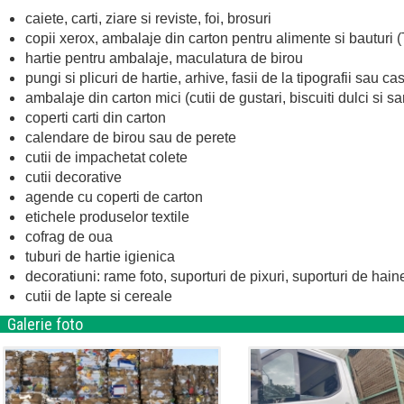
caiete, carti, ziare si reviste, foi, brosuri
copii xerox, ambalaje din carton pentru alimente si bauturi 
hartie pentru ambalaje, maculatura de birou
pungi si plicuri de hartie, arhive, fasii de la tipografii sau c
ambalaje din carton mici (cutii de gustari, biscuiti dulci si s
coperti carti din carton
calendare de birou sau de perete
cutii de impachetat colete
cutii decorative
agende cu coperti de carton
etichele produselor textile
cofrag de oua
tuburi de hartie igienica
decoratiuni: rame foto, suporturi de pixuri, suporturi de haine
cutii de lapte si cereale
Galerie foto