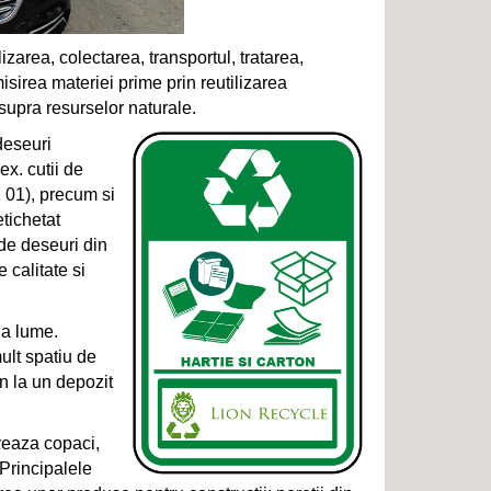
zarea, colectarea, transportul, tratarea,
isirea materiei prime prin reutilizarea
asupra resurselor naturale.
 deseuri
x. cutii de
1 01), precum si
etichetat
 de deseuri din
e calitate si
ga lume.
ult spatiu de
on la un depozit
veaza copaci,
Principalele