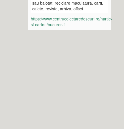
sau balotat, reciclare maculatura, carti,
caiete, reviste, arhiva, offset
https://www.centrucolectaredeseuri.ro/hartie-
si-carton/bucuresti