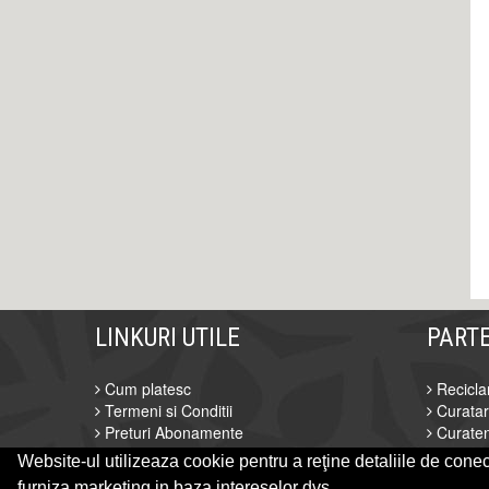
LINKURI UTILE
PART
Cum platesc
Recicla
Termeni si Conditii
Curata
Preturi Abonamente
Curaten
Sustine Centru Colectare Deseuri
Servicii
Website-ul utilizeaza cookie pentru a reţine detaliile de conect
© 2014-2026 Powered by
&
-
VilonMedia
TekaBility
ANPC
S
furniza marketing in baza intereselor dvs.