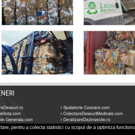
ENERI
reDeseuri.ro
Spalatorie-Covoare.com
reHota.com
ColectareDeseuriMedicale.com
ie-Generala.com
DeratizareDezinsectie.ro
Alpinism.ro
FirmaDeratizare.ro
are, pentru a colecta statistici cu scopul de a optimiza functiona
OL