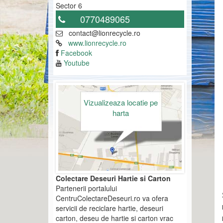
Sector 6
0770489065
contact@lionrecycle.ro
www.lionrecycle.ro
Facebook
Youtube
Vizualizeaza locatie pe
harta
Colectare Deseuri Hartie si Carton
Partenerii portalului
CentruColectareDeseuri.ro va ofera
servicii de reciclare hartie, deseuri
carton, deseu de hartie si carton vrac