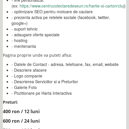
- link personalizat
(ex:
https://www.centrucolectaredeseuri.ro/hartie-si-carton/cluj
)
- optimizare SEO pentru motoare de cautare
- prezenta activa pe retelele sociale (facebook, twitter,
google+)
- suport tehnic
- adaugare oferte speciale
- hosting
- mentenanta
Pagina proprie unde va puteti afisa:
- Datele de Contact - adresa, telefoane, fax, email, website
- Descriere afacere
- Logo companie
- Descrierea Serviciilor si a Preturilor
- Galerie Foto
- Pozitionare pe Harta Interactiva
Preturi:
400 ron / 12 luni
600 ron / 24 luni