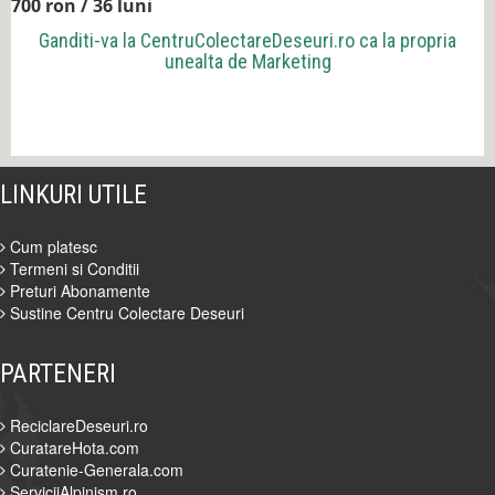
700 ron / 36 luni
Ganditi-va la
CentruColectareDeseuri.ro
ca la propria
unealta de Marketing
LINKURI UTILE
Cum platesc
Termeni si Conditii
Preturi Abonamente
Sustine Centru Colectare Deseuri
PARTENERI
ReciclareDeseuri.ro
CuratareHota.com
Curatenie-Generala.com
ServiciiAlpinism.ro