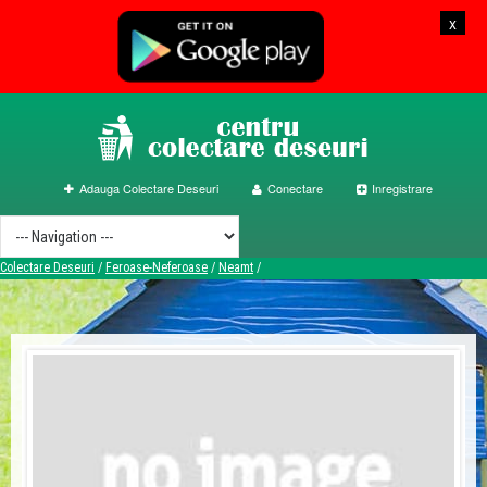
x
Adauga Colectare Deseuri
Conectare
Inregistrare
Colectare Deseuri
/
Feroase-Neferoase
/
Neamt
/