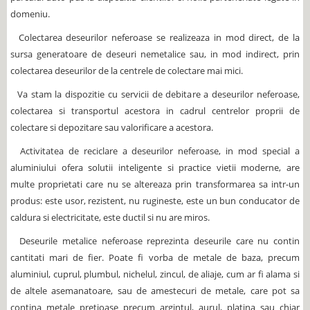
domeniu.
Colectarea deseurilor neferoase se realizeaza in mod direct, de la
sursa generatoare de deseuri nemetalice sau, in mod indirect, prin
colectarea deseurilor de la centrele de colectare mai mici.
Va stam la dispozitie cu servicii de debitare a deseurilor neferoase,
colectarea si transportul acestora in cadrul centrelor proprii de
colectare si depozitare sau valorificare a acestora.
Activitatea de reciclare a deseurilor neferoase, in mod special a
aluminiului ofera solutii inteligente si practice vietii moderne, are
multe proprietati care nu se altereaza prin transformarea sa intr-un
produs: este usor, rezistent, nu rugineste, este un bun conducator de
caldura si electricitate, este ductil si nu are miros.
Deseurile metalice neferoase reprezinta deseurile care nu contin
cantitati mari de fier. Poate fi vorba de metale de baza, precum
aluminiul, cuprul, plumbul, nichelul, zincul, de aliaje, cum ar fi alama si
de altele asemanatoare, sau de amestecuri de metale, care pot sa
contina metale pretioase precum argintul, aurul, platina sau chiar