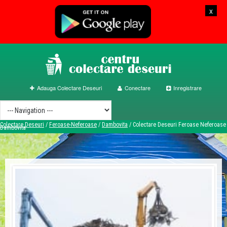
x
Adauga Colectare Deseuri
Conectare
Inregistrare
Colectare Deseuri
/
Feroase-Neferoase
/
Dambovita
/
Colectare Deseuri Feroase Neferoase
Dambovita