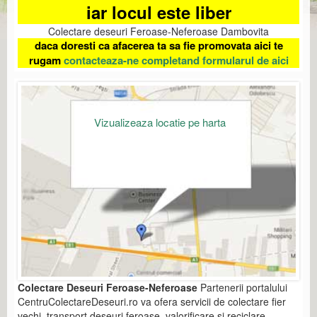
iar locul este liber
Colectare deseuri Feroase-Neferoase Dambovita
daca doresti ca afacerea ta sa fie promovata aici te
rugam
contacteaza-ne completand formularul de aici
Vizualizeaza locatie pe harta
Colectare Deseuri Feroase-Neferoase
Partenerii portalului
CentruColectareDeseuri.ro va ofera servicii de colectare fier
vechi, transport deseuri feroase, valorificare si reciclare