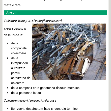
metale rare.
Servicii
Colectare, transport si valorificare deseuri
Achizitionam si
deseuri de la:
de la
companiile
colectoare
de la
intreprinderi
autorizate
pentru
activitatea de
colectare
de la companii care genereaza deseuri metalice
de la persoane fizice
Colectare deseuri feroase si neferoase
fier vechi, dezafectam hale si centrale termice