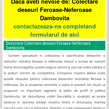
Daca aveti nevoie de: Colectare
deseuri Feroase-Neferoase
Dambovita
contactazeaza-ne completand
formularul de aici
Descriere Colectare deseuri Feroase-Neferoase
Dambovita
Suntem specializati in colectarea si valorificarea deseurilor si
resturilor metalice feroase si neferoase.
Avand o echipa de oameni
foarte bine pregatita, putem asigura servicii la cea mai inalta calitate si
la preturi extrem de competitive.
Compania noastra detine toate
avizele necesare pentru colectarea deseurilor reciclabile feroase si
neferoase. De la inceperea activitatii si pana in prezent am reusit sa
acaparam un important segment al pietei de profil in judetul
Dambovita, iar dezvoltarea vizibil favorabila a societatii se poate
observa in sporirea echipei noastre tinere si entuziaste, marirea
parcului auto pus la dispozitia clientilor si noile parteneriate legate in