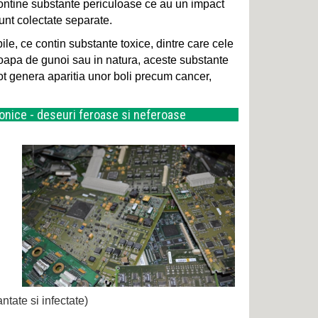
ontine substante periculoase ce au un impact
unt colectate separate.
, ce contin substante toxice, dintre care cele
oapa de gunoi sau in natura, aceste substante
ot genera aparitia unor boli precum cancer,
tronice - deseuri feroase si neferoase
ntate si infectate)