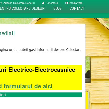
Adauga Colectare Deseuri
Conectare
Inregistrare
ENTRU COLECTARE DESEURI
BLOG
CONTACT
hedinti
gina unde puteti gasi informatii despre Colectare
ri Electrice-Electrocasnice
 formularul de aici
inti