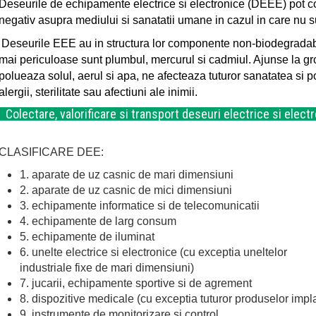
Deseurile de echipamente electrice si electronice (DEEE) pot c
negativ asupra mediului si sanatatii umane in cazul in care nu s
Deseurile EEE au in structura lor componente non-biodegradabile
mai periculoase sunt plumbul, mercurul si cadmiul. Ajunse la gr
polueaza solul, aerul si apa, ne afecteaza tuturor sanatatea si p
alergii, sterilitate sau afectiuni ale inimii.
Colectare, valorificare si transport deseuri electrice si elec
CLASIFICARE DEE:
1. aparate de uz casnic de mari dimensiuni
2. aparate de uz casnic de mici dimensiuni
3. echipamente informatice si de telecomunicatii
4. echipamente de larg consum
5. echipamente de iluminat
6. unelte electrice si electronice (cu exceptia uneltelor
industriale fixe de mari dimensiuni)
7. jucarii, echipamente sportive si de agrement
8. dispozitive medicale (cu exceptia tuturor produselor impla
9. instrumente de monitorizare si control