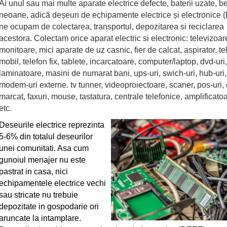
Ai unul sau mai multe aparate electrice defecte, baterii uzate, b
neoane, adică deșeuri de echipamente electrice și electronice
ne ocupam de colectarea, transportul, depozitarea si reciclarea
acestora.
Colectam orice aparat electric si electronic:
televizoar
monitoare, mici aparate de uz casnic, fier de calcat, aspirator, te
mobil, telefon fix, tablete, incarcatoare, computer/laptop, dvd-uri
laminatoare, masini de numarat bani, ups-uri, swich-uri, hub-uri,
modem-uri externe. tv tunner, videoproiectoare, scaner, pos-uri,
marcat, faxuri, mouse, tastatura, centrale telefonice, amplificato
etc.
Deseurile electrice reprezinta
5-6% din totalul deseurilor
unei comunitati. Asa cum
gunoiul menajer nu este
pastrat in casa, nici
echipamentele electrice vechi
sau stricate nu trebuie
depozitate in gospodarie ori
aruncate la intamplare.