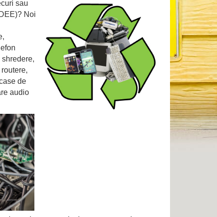
ecuri sau
 (DEE)? Noi
e,
lefon
, shredere,
 routere,
 case de
are audio