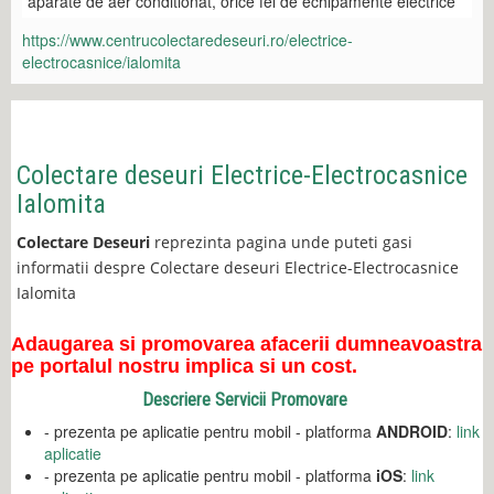
aparate de aer conditionat, orice fel de echipamente electrice
https://www.centrucolectaredeseuri.ro/electrice-
electrocasnice/ialomita
Colectare deseuri Electrice-Electrocasnice
Ialomita
Colectare Deseuri
reprezinta pagina unde puteti gasi
informatii despre Colectare deseuri Electrice-Electrocasnice
Ialomita
Adaugarea si promovarea afacerii dumneavoastra
pe portalul nostru implica si un cost.
Descriere Servicii Promovare
- prezenta pe aplicatie pentru mobil - platforma
ANDROID
:
link
aplicatie
- prezenta pe aplicatie pentru mobil - platforma
iOS
:
link