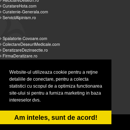
ReciclareDeseuri.ro
CuratareHota.com
Curatenie-Generala.com
ServiciiAlpinism.ro
Spalatorie-Covoare.com
ColectareDeseuriMedicale.com
DeratizareDezinsectie.ro
FirmaDeratizare.ro
Website-ul utilizeaza cookie pentru a reţine
detaliile de conectare, pentru a colecta
Alpinist-Utilitar.com
statistici cu scopul de a optimiza functionarea
Servicii-DDD.com
site-ului si pentru a furniza marketing in baza
Spalatorie-Curatatorie.com
intereselor dvs.
Spalatorie-Curatatorie.ro
Am inteles, sunt de acord!
© 2014-2026 Powered by
&
-
VilonMedia
TekaBility
ANPC
SOL