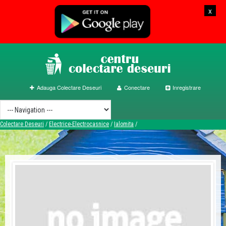
x
Adauga Colectare Deseuri
Conectare
Inregistrare
Colectare Deseuri
/
Electrice-Electrocasnice
/
Ialomita
/