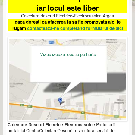
iar locul este liber
Colectare deseuri Electrice-Electrocasnice Arges
daca doresti ca afacerea ta sa fie promovata aici te
rugam
contacteaza-ne completand formularul de aici
Vizualizeaza locatie pe harta
Colectare Deseuri Electrice-Electrocasnice
Partenerii
portalului CentruColectareDeseuri.ro va ofera servicii de