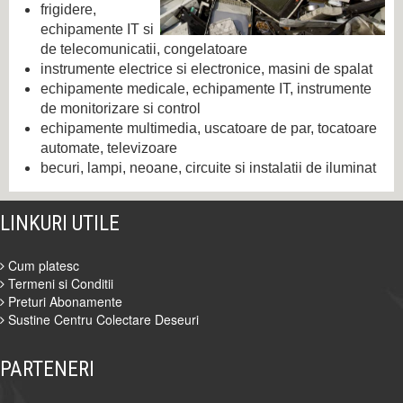
frigidere,
echipamente IT si
de telecomunicatii, congelatoare
instrumente electrice si electronice, masini de spalat
echipamente medicale, echipamente IT, instrumente
de monitorizare si control
echipamente multimedia, uscatoare de par, tocatoare
automate, televizoare
becuri, lampi, neoane, circuite si instalatii de iluminat
LINKURI UTILE
Cum platesc
Termeni si Conditii
Preturi Abonamente
Sustine Centru Colectare Deseuri
PARTENERI