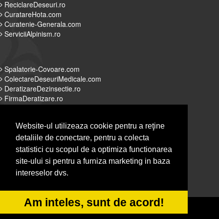
ReciclareDeseuri.ro
CuratareHota.com
Curatenie-Generala.com
ServiciiAlpinism.ro
Spalatorie-Covoare.com
ColectareDeseuriMedicale.com
DeratizareDezinsectie.ro
FirmaDeratizare.ro
Website-ul utilizeaza cookie pentru a reţine
detaliile de conectare, pentru a colecta
Alpinist-Utilitar.com
statistici cu scopul de a optimiza functionarea
Servicii-DDD.com
site-ului si pentru a furniza marketing in baza
Spalatorie-Curatatorie.com
intereselor dvs.
Spalatorie-Curatatorie.ro
Am inteles, sunt de acord!
© 2014-2026 Powered by
&
-
VilonMedia
TekaBility
ANPC
SOL