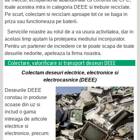
toate acestea intra in categoria DEEE si trebuie reciclate.
Pe scurt, colectam si reciclam aproape tot ce se baga in
priza sau functioneaza pe baterii.
Serviciile noastre au rolul de a va usura activitatea, dar in
acelasi timp ajutam la protejarea mediului inconjurator.
Pentru un partener de incredere ce te poate scapa de toate
desurile nedorite, apeleaza la firma noastra.
Colectare, valorificare si transport deseuri DEEE
Colectam deseuri electrice, electronice si
electrocasnice (DEEE)
Deseurile DEEE
constau in produse
scoase din uz si
includ o gama
intreaga de articole
electrice si
electronice, precum: