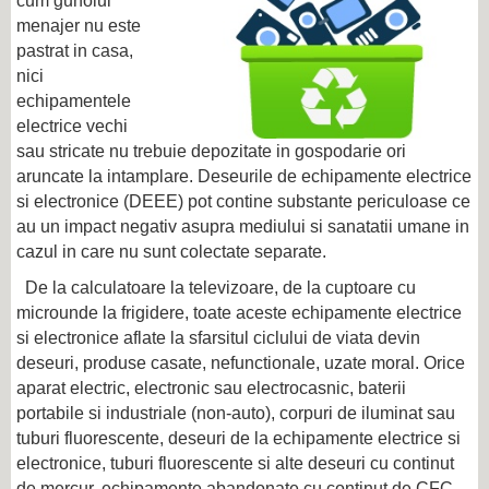
cum gunoiul
menajer nu este
pastrat in casa,
nici
echipamentele
electrice vechi
sau stricate nu trebuie depozitate in gospodarie ori
aruncate la intamplare. Deseurile de echipamente electrice
si electronice (DEEE) pot contine substante periculoase ce
au un impact negativ asupra mediului si sanatatii umane in
cazul in care nu sunt colectate separate.
De la calculatoare la televizoare, de la cuptoare cu
microunde la frigidere, toate aceste echipamente electrice
si electronice aflate la sfarsitul ciclului de viata devin
deseuri, produse casate, nefunctionale, uzate moral. Orice
aparat electric, electronic sau electrocasnic, baterii
portabile si industriale (non-auto), corpuri de iluminat sau
tuburi fluorescente, deseuri de la echipamente electrice si
electronice, tuburi fluorescente si alte deseuri cu continut
de mercur, echipamente abandonate cu continut de CFC,