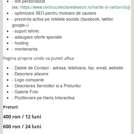
- link personalizat
(ex:
https://www.centrucolectaredeseuri.ro/hartie-si-carton/cluj
)
- optimizare SEO pentru motoare de cautare
- prezenta activa pe retelele sociale (facebook, twitter,
google+)
- suport tehnic
- adaugare oferte speciale
- hosting
- mentenanta
Pagina proprie unde va puteti afisa:
- Datele de Contact - adresa, telefoane, fax, email, website
- Descriere afacere
- Logo companie
- Descrierea Serviciilor si a Preturilor
- Galerie Foto
- Pozitionare pe Harta Interactiva
Preturi:
400 ron / 12 luni
600 ron / 24 luni