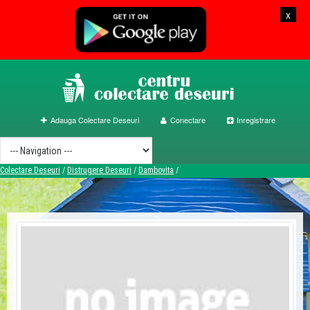
x
Adauga Colectare Deseuri
Conectare
Inregistrare
Colectare Deseuri
/
Distrugere Deseuri
/
Dambovita
/