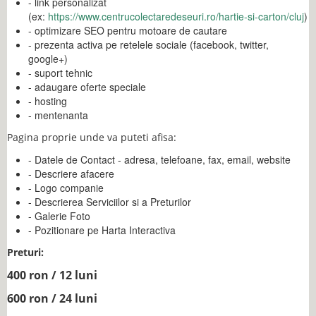
- link personalizat
(ex:
https://www.centrucolectaredeseuri.ro/hartie-si-carton/cluj
)
- optimizare SEO pentru motoare de cautare
- prezenta activa pe retelele sociale (facebook, twitter,
google+)
- suport tehnic
- adaugare oferte speciale
- hosting
- mentenanta
Pagina proprie unde va puteti afisa:
- Datele de Contact - adresa, telefoane, fax, email, website
- Descriere afacere
- Logo companie
- Descrierea Serviciilor si a Preturilor
- Galerie Foto
- Pozitionare pe Harta Interactiva
Preturi:
400 ron / 12 luni
600 ron / 24 luni