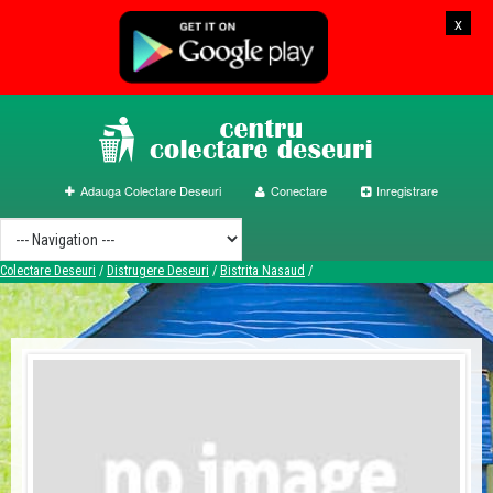
x
Adauga Colectare Deseuri
Conectare
Inregistrare
Colectare Deseuri
/
Distrugere Deseuri
/
Bistrita Nasaud
/