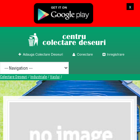
x
Adauga Colectare Deseuri
Conectare
Inregistrare
Colectare Deseuri
/
Industriale
/
Vaslui
/