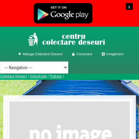
x
Adauga Colectare Deseuri
Conectare
Inregistrare
Colectare Deseuri
/
Industriale
/
Prahova
/