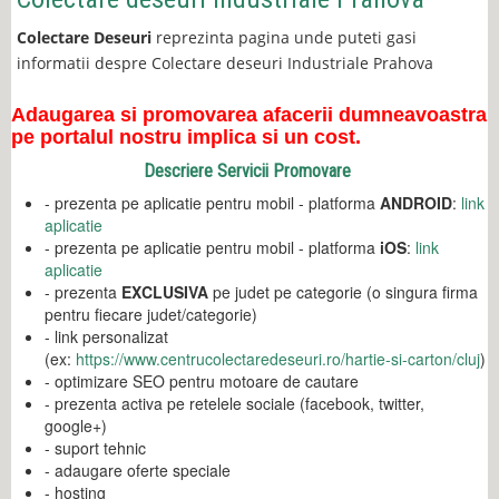
Colectare Deseuri
reprezinta pagina unde puteti gasi
informatii despre Colectare deseuri Industriale Prahova
Adaugarea si promovarea afacerii dumneavoastra
pe portalul nostru implica si un cost.
Descriere Servicii Promovare
- prezenta pe aplicatie pentru mobil - platforma
ANDROID
:
link
aplicatie
- prezenta pe aplicatie pentru mobil - platforma
iOS
:
link
aplicatie
- prezenta
EXCLUSIVA
pe judet pe categorie (o singura firma
pentru fiecare judet/categorie)
- link personalizat
(ex:
https://www.centrucolectaredeseuri.ro/hartie-si-carton/cluj
)
- optimizare SEO pentru motoare de cautare
- prezenta activa pe retelele sociale (facebook, twitter,
google+)
- suport tehnic
- adaugare oferte speciale
- hosting