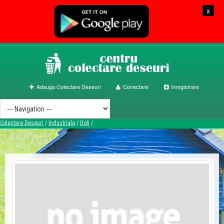
x
Adauga Colectare Deseuri
Conectare
Inregistrare
Colectare Deseuri
/
Industriale
/
Dolj
/