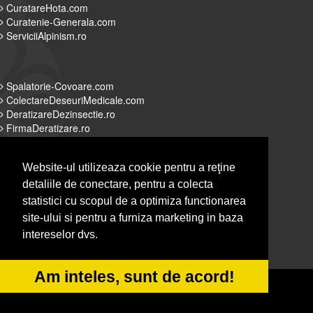
CuratareHota.com
Curatenie-Generala.com
ServiciiAlpinism.ro
Spalatorie-Covoare.com
ColectareDeseuriMedicale.com
DeratizareDezinsectie.ro
FirmaDeratizare.ro
Website-ul utilizeaza cookie pentru a reţine
detaliile de conectare, pentru a colecta
Alpinist-Utilitar.com
statistici cu scopul de a optimiza functionarea
Servicii-DDD.com
site-ului si pentru a furniza marketing in baza
Spalatorie-Curatatorie.com
intereselor dvs.
Spalatorie-Curatatorie.ro
Am inteles, sunt de acord!
© 2014-2026 Powered by
&
-
VilonMedia
TekaBility
ANPC
SOL