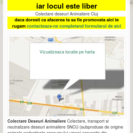
iar locul este liber
Colectare deseuri Animaliere Cluj
daca doresti ca afacerea ta sa fie promovata aici te
rugam
contacteaza-ne completand formularul de aici
Vizualizeaza locatie pe harta
Colectare Deseuri Animaliere
Colectare, transport si
neutralizare deseuri animaliere SNCU (subproduse de origine
animala nedestinate consumului uman) provenite din