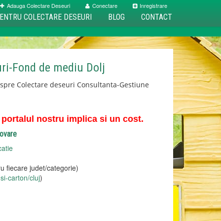
Adauga Colectare Deseuri
Conectare
Inregistrare
ENTRU COLECTARE DESEURI
BLOG
CONTACT
ri-Fond de mediu Dolj
espre Colectare deseuri Consultanta-Gestiune
ortalul nostru implica si un cost.
movare
catie
u fiecare judet/categorie)
si-carton/cluj
)