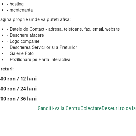
- hosting
- mentenanta
agina proprie unde va puteti afisa:
- Datele de Contact - adresa, telefoane, fax, email, website
- Descriere afacere
- Logo companie
- Descrierea Serviciilor si a Preturilor
- Galerie Foto
- Pozitionare pe Harta Interactiva
returi:
400 ron / 12 luni
600 ron / 24 luni
700 ron / 36 luni
Ganditi-va la
CentruColectareDeseuri.ro
ca la