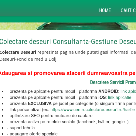
HOME
CAUT C
Colectare deseuri Consultanta-Gestiune Deseu
Colectare Deseuri
reprezinta pagina unde puteti gasi informatii d
Deseuri-Fond de mediu Dolj
Adaugarea si promovarea afacerii dumneavoastra pe p
Descriere Servicii Pro
- prezenta pe aplicatie pentru mobil - platforma
ANDROID
:
link apli
- prezenta pe aplicatie pentru mobil - platforma
iOS
:
link aplicatie
- prezenta
EXCLUSIVA
pe judet pe categorie (o singura firma pentr
- link personalizat (ex:
https://www.centrucolectaredeseuri.ro/hartie-
- optimizare SEO pentru motoare de cautare
- prezenta activa pe retelele sociale (facebook, twitter, google+)
- suport tehnic
- adaugare oferte speciale