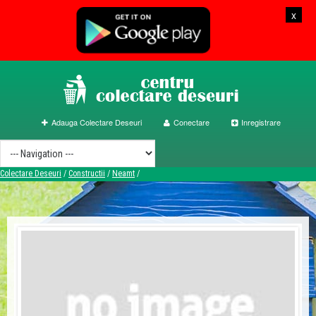
x
Adauga Colectare Deseuri
Conectare
Inregistrare
Colectare Deseuri
/
Constructii
/
Neamt
/