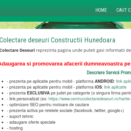
HOME
CAUT C
Colectare deseuri Constructii Hunedoara
Colectare Deseuri
reprezinta pagina unde puteti gasi informatii d
Adaugarea si promovarea afacerii dumneavoastra pe p
Descriere Servicii Pro
- prezenta pe aplicatie pentru mobil - platforma
ANDROID
:
link apli
- prezenta pe aplicatie pentru mobil - platforma
iOS
:
link aplicatie
- prezenta
EXCLUSIVA
pe judet pe categorie (o singura firma pentr
- link personalizat (ex:
https://www.centrucolectaredeseuri.ro/hartie-
- optimizare SEO pentru motoare de cautare
- prezenta activa pe retelele sociale (facebook, twitter, google+)
- suport tehnic
- adaugare oferte speciale
- hosting