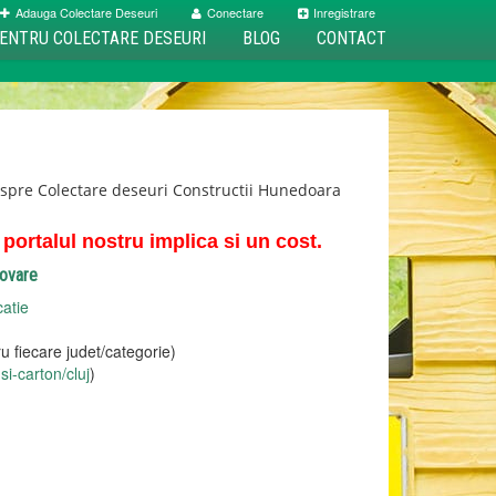
Adauga Colectare Deseuri
Conectare
Inregistrare
ENTRU COLECTARE DESEURI
BLOG
CONTACT
espre Colectare deseuri Constructii Hunedoara
ortalul nostru implica si un cost.
movare
catie
u fiecare judet/categorie)
si-carton/cluj
)