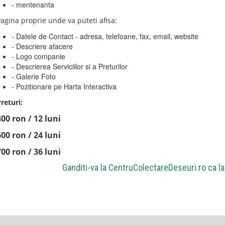
- mentenanta
agina proprie unde va puteti afisa:
- Datele de Contact - adresa, telefoane, fax, email, website
- Descriere afacere
- Logo companie
- Descrierea Serviciilor si a Preturilor
- Galerie Foto
- Pozitionare pe Harta Interactiva
returi:
400 ron / 12 luni
600 ron / 24 luni
700 ron / 36 luni
Ganditi-va la
CentruColectareDeseuri.ro
ca la