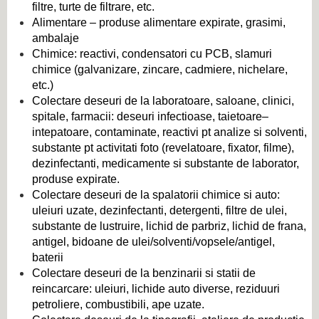
filtre, turte de filtrare, etc.
Alimentare – produse alimentare expirate, grasimi,
ambalaje
Chimice: reactivi, condensatori cu PCB, slamuri
chimice (galvanizare, zincare, cadmiere, nichelare,
etc.)
Colectare deseuri de la laboratoare, saloane, clinici,
spitale, farmacii: deseuri infectioase, taietoare–
intepatoare, contaminate, reactivi pt analize si solventi,
substante pt activitati foto (revelatoare, fixator, filme),
dezinfectanti, medicamente si substante de laborator,
produse expirate.
Colectare deseuri de la spalatorii chimice si auto:
uleiuri uzate, dezinfectanti, detergenti, filtre de ulei,
substante de lustruire, lichid de parbriz, lichid de frana,
antigel,
bidoane de ulei/solventi/vopsele/antigel,
baterii
Colectare deseuri de la benzinarii si statii de
reincarcare: uleiuri, lichide auto diverse, reziduuri
petroliere, combustibili, ape uzate.