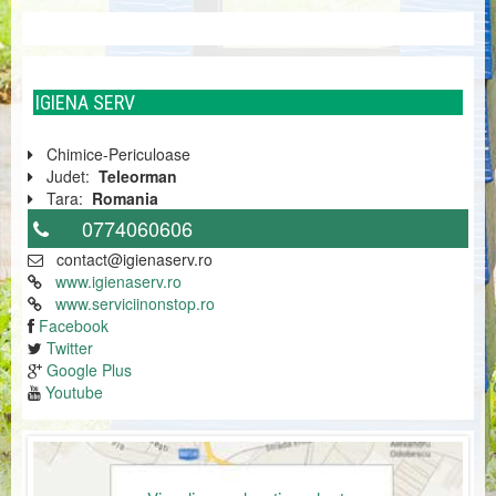
IGIENA SERV
Chimice-Periculoase
Judet:
Teleorman
Tara:
Romania
0774060606
contact@igienaserv.ro
www.igienaserv.ro
www.serviciinonstop.ro
Facebook
Twitter
Google Plus
Youtube