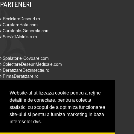
PARTENERI
ReciclareDeseuri.ro
CuratareHota.com
Curatenie-Generala.com
ServiciiAlpinism.ro
Spalatorie-Covoare.com
ColectareDeseuriMedicale.com
DeratizareDezinsectie.ro
FirmaDeratizare.ro
Website-ul utilizeaza cookie pentru a reţine
detaliile de conectare, pentru a colecta
Alpinist-Utilitar.com
statistici cu scopul de a optimiza functionarea
Servicii-DDD.com
site-ului si pentru a furniza marketing in baza
Spalatorie-Curatatorie.com
intereselor dvs.
Spalatorie-Curatatorie.ro