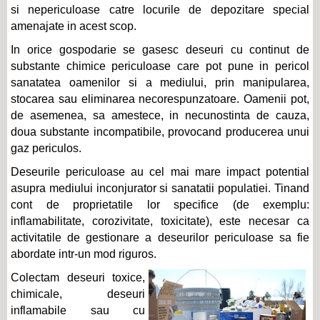
si nepericuloase catre locurile de depozitare special
amenajate in acest scop.
In orice gospodarie se gasesc deseuri cu continut de
substante chimice periculoase care pot pune in pericol
sanatatea oamenilor si a mediului, prin manipularea,
stocarea sau eliminarea necorespunzatoare. Oamenii pot,
de asemenea, sa amestece, in necunostinta de cauza,
doua substante incompatibile, provocand producerea unui
gaz periculos.
Deseurile periculoase au cel mai mare impact potential
asupra mediului inconjurator si sanatatii populatiei. Tinand
cont de proprietatile lor specifice (de exemplu:
inflamabilitate, corozivitate, toxicitate), este necesar ca
activitatile de gestionare a deseurilor periculoase sa fie
abordate intr-un mod riguros.
Colectam deseuri toxice,
chimicale, deseuri
inflamabile sau cu