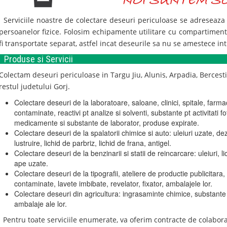
Serviciile noastre de colectare deseuri periculoase se adreseaza inst
persoanelor fizice. Folosim echipamente utilitare cu compartimen
fi transportate separat, astfel incat deseurile sa nu se amestece int
Produse si Servicii
Colectam deseuri periculoase in
Targu Jiu, Alunis, Arpadia, Bercesti
restul judetului Gorj.
Colectare deseuri de la laboratoare, saloane, clinici, spitale, farma
contaminate, reactivi pt analize si solventi, substante pt activitati fo
medicamente si substante de laborator, produse expirate.
Colectare deseuri de la spalatorii chimice si auto: uleiuri uzate, dezi
lustruire, lichid de parbriz, lichid de frana, antigel.
Colectare deseuri de la benzinarii si statii de reincarcare: uleiuri, l
ape uzate.
Colectare deseuri de la tipografii, ateliere de productie publicitara, 
contaminate, lavete imbibate, revelator, fixator, ambalajele lor.
Colectare deseuri din agricultura: ingrasaminte chimice, substante an
ambalaje ale lor.
Pentru toate serviciile enumerate, va oferim contracte de colabora