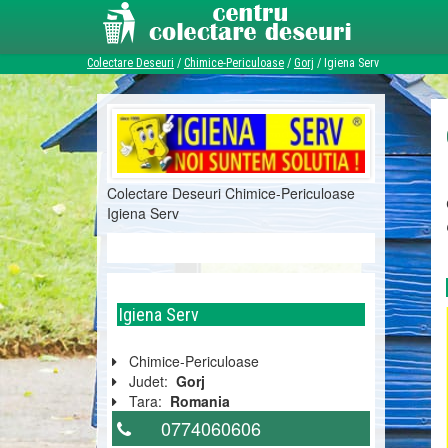
Colectare Deseuri
/
Chimice-Periculoase
/
Gorj
/
Igiena Serv
Colectare Deseuri Chimice-Periculoase
Igiena Serv
Igiena Serv
Chimice-Periculoase
Judet:
Gorj
Tara:
Romania
0774060606