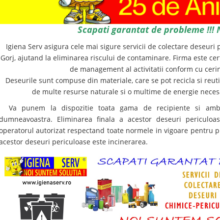
Scapati garantat de probleme !!! N
Igiena Serv asigura cele mai sigure servicii de colectare deseuri p
Gorj, ajutand la eliminarea riscului de contaminare. Firma este cer
de management al activitatii conform cu cerint
Deseurile sunt compuse din materiale, care se pot recicla si reuti
de multe resurse naturale si o multime de energie neces
Va punem la dispozitie toata gama de recipiente si amba
dumneavoastra. Eliminarea finala a acestor deseuri periculoas
operatorul autorizat respectand toate normele in vigoare pentru p
acestor deseuri periculoase este incinerarea.