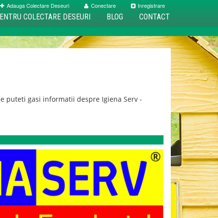
Adauga Colectare Deseuri
Conectare
Inregistrare
ENTRU COLECTARE DESEURI
BLOG
CONTACT
 puteti gasi informatii despre Igiena Serv -