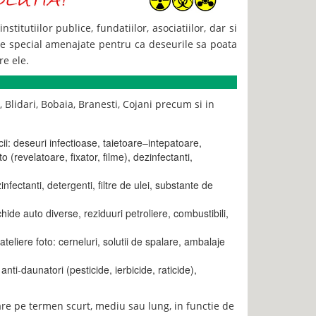
itutiilor publice, fundatiilor, asociatiilor, dar si
te special amenajate pentru ca deseurile sa poata
re ele.
, Blidari, Bobaia, Branesti, Cojani precum si in
cii: deseuri infectioase, taietoare–intepatoare,
to (revelatoare, fixator, filme), dezinfectanti,
nfectanti, detergenti, filtre de ulei, substante de
ichide auto diverse, reziduuri petroliere, combustibili,
ateliere foto: cerneluri, solutii de spalare, ambalaje
ti-daunatori (pesticide, ierbicide, raticide),
re pe termen scurt, mediu sau lung, in functie de