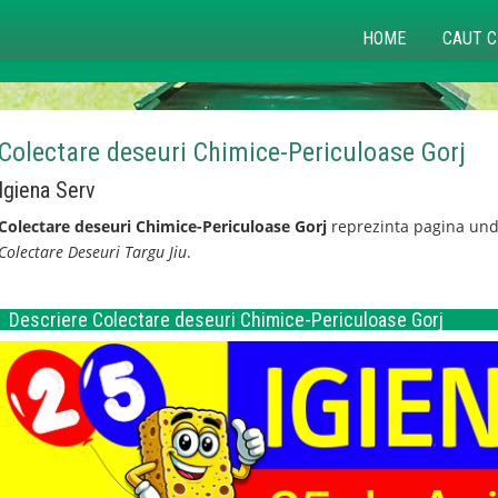
HOME
CAUT C
Colectare deseuri Chimice-Periculoase Gorj
Igiena Serv
Colectare deseuri Chimice-Periculoase Gorj
reprezinta pagina unde
Colectare Deseuri Targu Jiu
.
Descriere Colectare deseuri Chimice-Periculoase Gorj