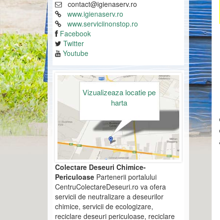
contact@igienaserv.ro
www.igienaserv.ro
www.serviciinonstop.ro
Facebook
Twitter
Youtube
Vizualizeaza locatie pe
harta
Colectare Deseuri Chimice-
Periculoase
Partenerii portalului
CentruColectareDeseuri.ro va ofera
servicii de neutralizare a deseurilor
chimice, servicii de ecologizare,
reciclare deseuri periculoase, reciclare