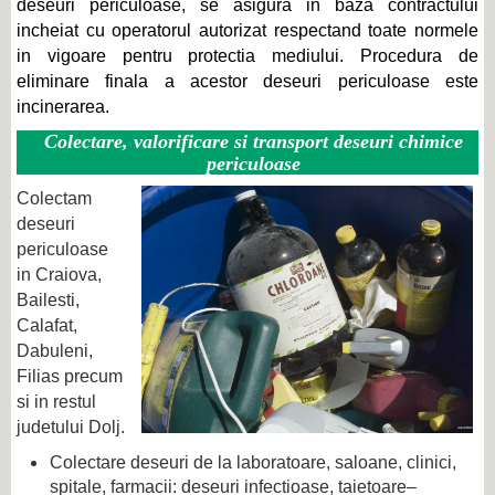
deseuri periculoase, se asigura in baza contractului
incheiat cu operatorul autorizat respectand toate normele
in vigoare pentru protectia mediului. Procedura de
eliminare finala a acestor deseuri periculoase este
incinerarea.
Colectare, valorificare si transport deseuri chimice
periculoase
Colectam
deseuri
periculoase
in Craiova,
Bailesti,
Calafat,
Dabuleni,
Filias precum
si in restul
judetului Dolj.
Colectare deseuri de la laboratoare, saloane, clinici,
spitale, farmacii: deseuri infectioase, taietoare–