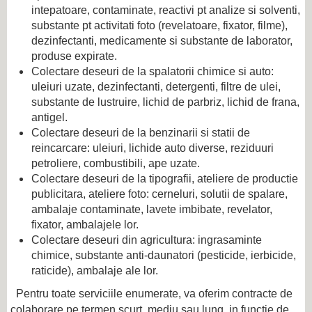
intepatoare, contaminate, reactivi pt analize si solventi,
substante pt activitati foto (revelatoare, fixator, filme),
dezinfectanti, medicamente si substante de laborator,
produse expirate.
Colectare deseuri de la spalatorii chimice si auto:
uleiuri uzate, dezinfectanti, detergenti, filtre de ulei,
substante de lustruire, lichid de parbriz, lichid de frana,
antigel.
Colectare deseuri de la benzinarii si statii de
reincarcare: uleiuri, lichide auto diverse, reziduuri
petroliere, combustibili, ape uzate.
Colectare deseuri de la tipografii, ateliere de productie
publicitara, ateliere foto: cerneluri, solutii de spalare,
ambalaje contaminate, lavete imbibate, revelator,
fixator, ambalajele lor.
Colectare deseuri din agricultura: ingrasaminte
chimice, substante anti-daunatori (pesticide, ierbicide,
raticide), ambalaje ale lor.
Pentru toate serviciile enumerate, va oferim contracte de
colaborare pe termen scurt, mediu sau lung, in functie de