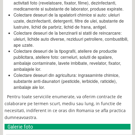
activitati foto (revelatoare, fixator, filme), dezinfectanti,
medicamente si substante de laborator, produse expirate.
Colectare deseuri de la spalatorii chimice si auto: uleiuri
uzate, dezinfectanti, detergenti, filtre de ulei, substante de
lustruire, lichid de parbriz, lichid de frana, antigel.
Colectare deseuri de la benzinarii si statii de reincarcare:
uleiuri, lichide auto diverse, reziduuri petroliere, combustibili,
ape uzate.
Colectare deseuri de la tipografii, ateliere de productie
publicitara, ateliere foto: cerneluri, solutii de spalare,
ambalaje contaminate, lavete imbibate, revelator, fixator,
ambalajele lor.
Colectare deseuri din agricultura: ingrasaminte chimice,
substante anti-daunatori (pesticide, ierbicide, raticide),
ambalaje ale lor.
Pentru toate serviciile enumerate, va oferim contracte de
colaborare pe termen scurt, mediu sau lung, in functie de
necesitati, indiferent in ce oras din Romania se afla practica
dumneavoastra.
Galerie foto