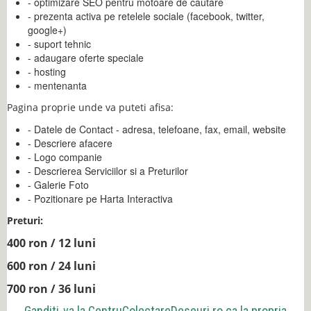
- optimizare SEO pentru motoare de cautare
- prezenta activa pe retelele sociale (facebook, twitter,
google+)
- suport tehnic
- adaugare oferte speciale
- hosting
- mentenanta
Pagina proprie unde va puteti afisa:
- Datele de Contact - adresa, telefoane, fax, email, website
- Descriere afacere
- Logo companie
- Descrierea Serviciilor si a Preturilor
- Galerie Foto
- Pozitionare pe Harta Interactiva
Preturi:
400 ron / 12 luni
600 ron / 24 luni
700 ron / 36 luni
Ganditi-va la
CentruColectareDeseuri.ro
ca la propria