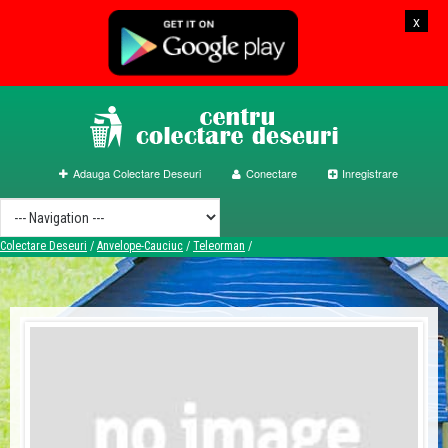
x
Adauga Colectare Deseuri
Conectare
Inregistrare
Colectare Deseuri
/
Anvelope-Cauciuc
/
Teleorman
/