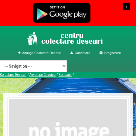
x
Adauga Colectare Deseuri
Conectare
Inregistrare
Colectare Deseuri
/
Anvelope-Cauciuc
/
Botosani
/