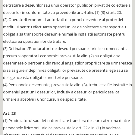
de tratare a deseurilor sau unui operator public ori privat de colectare a
deseurilor in conformitate cu prevederile art. 4 alin. (1)-(3) si art. 20.
(2) Operatorii economici autorizati din punct de vedere al protectiei
mediului pentru efectuarea operatiunilor de colectare si transport au
obligatia sa transporte deseurile numai la instalatii autorizate pentru
efectuarea operatiunilor de tratare.
(3) Detinatorii/Producatorii de deseuri persoane juridice, comerciantii,
precum si operatorii economici prevazuti la alin. (2) au obligatia sa
desemneze o persoana din randul angajatilor proprii care sa urmareasca
si sa asigure indeplinirea obligatiilor prevazute de prezenta lege sau sa
delege aceasta obligatie unei terte persoane.
(4) Persoanele desemnate, prevazute la alin. (3), trebuie sa fie instruite in
domeniul gestiunii deseurilor, inclusiv a deseurilor periculoase, ca
urmare a absolvirii unor cursuri de specialitate.
Art. 23
(1) Producatorul sau detinatorul care transfera deseuri catre una dintre
persoanele fizice ori juridice prevazute la art. 22 alin. (1) in vederea