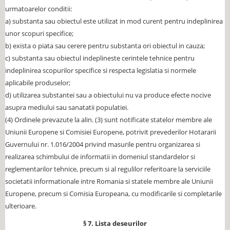
urmatoarelor conditii:
a) substanta sau obiectul este utilizat in mod curent pentru indeplinirea
unor scopuri specifice;
b) exista o piata sau cerere pentru substanta ori obiectul in cauza;
c) substanta sau obiectul indeplineste cerintele tehnice pentru
indeplinirea scopurilor specifice si respecta legislatia si normele
aplicabile produselor;
d) utilizarea substantei sau a obiectului nu va produce efecte nocive
asupra mediului sau sanatatii populatiei.
(4) Ordinele prevazute la alin. (3) sunt notificate statelor membre ale
Uniunii Europene si Comisiei Europene, potrivit prevederilor Hotararii
Guvernului nr. 1.016/2004 privind masurile pentru organizarea si
realizarea schimbului de informatii in domeniul standardelor si
reglementarilor tehnice, precum si al regulilor referitoare la serviciile
societatii informationale intre Romania si statele membre ale Uniunii
Europene, precum si Comisia Europeana, cu modificarile si completarile
ulterioare.
§ 7. Lista deseurilor