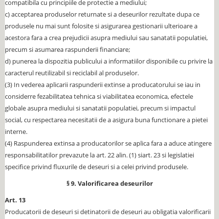
compatibila cu principiile de protectie a mediului;
c) acceptarea produselor returnate si a deseurilor rezultate dupa ce
produsele nu mai sunt folosite si asigurarea gestionarii ulterioare a
acestora fara a crea prejudicii asupra mediului sau sanatatii populatiei,
precum si asumarea raspunderii financiare;
d) punerea la dispozitia publicului a informatiilor disponibile cu privire la
caracterul reutilizabil si reciclabil al produselor.
(3) In vederea aplicarii raspunderii extinse a producatorului se iau in
considerre fezabilitatea tehnica si viabilitatea economica, efectele
globale asupra mediului si sanatatii populatiei, precum si impactul
social, cu respectarea necesitatii de a asigura buna functionare a pietei
interne.
(4) Raspunderea extinsa a producatorilor se aplica fara a aduce atingere
responsabilitatilor prevazute la art. 22 alin. (1) siart. 23 si legislatiei
specifice privind fluxurile de deseuri si a celei privind produsele.
§ 9. Valorificarea deseurilor
Art. 13
Producatorii de deseuri si detinatorii de deseuri au obligatia valorificarii