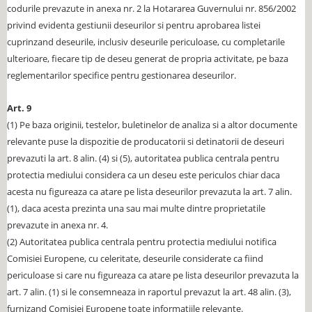
codurile prevazute in anexa nr. 2 la Hotararea Guvernului nr. 856/2002
privind evidenta gestiunii deseurilor si pentru aprobarea listei
cuprinzand deseurile, inclusiv deseurile periculoase, cu completarile
ulterioare, fiecare tip de deseu generat de propria activitate, pe baza
reglementarilor specifice pentru gestionarea deseurilor.
Art. 9
(1) Pe baza originii, testelor, buletinelor de analiza si a altor documente
relevante puse la dispozitie de producatorii si detinatorii de deseuri
prevazuti la art. 8 alin. (4) si (5), autoritatea publica centrala pentru
protectia mediului considera ca un deseu este periculos chiar daca
acesta nu figureaza ca atare pe lista deseurilor prevazuta la art. 7 alin.
(1), daca acesta prezinta una sau mai multe dintre proprietatile
prevazute in anexa nr. 4.
(2) Autoritatea publica centrala pentru protectia mediului notifica
Comisiei Europene, cu celeritate, deseurile considerate ca fiind
periculoase si care nu figureaza ca atare pe lista deseurilor prevazuta la
art. 7 alin. (1) si le consemneaza in raportul prevazut la art. 48 alin. (3),
furnizand Comisiei Europene toate informatiile relevante.