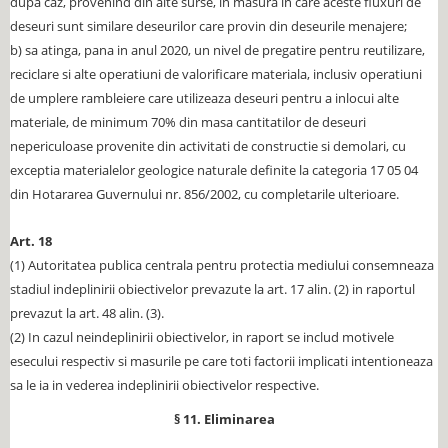
dupa caz, provenind din alte surse, in masura in care aceste fluxuri de
deseuri sunt similare deseurilor care provin din deseurile menajere;
b) sa atinga, pana in anul 2020, un nivel de pregatire pentru reutilizare,
reciclare si alte operatiuni de valorificare materiala, inclusiv operatiuni
de umplere rambleiere care utilizeaza deseuri pentru a inlocui alte
materiale, de minimum 70% din masa cantitatilor de deseuri
nepericuloase provenite din activitati de constructie si demolari, cu
exceptia materialelor geologice naturale definite la categoria 17 05 04
din Hotararea Guvernului nr. 856/2002, cu completarile ulterioare.
Art. 18
(1) Autoritatea publica centrala pentru protectia mediului consemneaza
stadiul indeplinirii obiectivelor prevazute la art. 17 alin. (2) in raportul
prevazut la art. 48 alin. (3).
(2) In cazul neindeplinirii obiectivelor, in raport se includ motivele
esecului respectiv si masurile pe care toti factorii implicati intentioneaza
sa le ia in vederea indeplinirii obiectivelor respective.
§ 11. Eliminarea