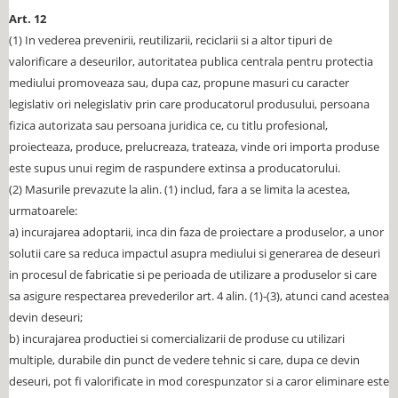
Art. 12
(1) In vederea prevenirii, reutilizarii, reciclarii si a altor tipuri de
valorificare a deseurilor, autoritatea publica centrala pentru protectia
mediului promoveaza sau, dupa caz, propune masuri cu caracter
legislativ ori nelegislativ prin care producatorul produsului, persoana
fizica autorizata sau persoana juridica ce, cu titlu profesional,
proiecteaza, produce, prelucreaza, trateaza, vinde ori importa produse
este supus unui regim de raspundere extinsa a producatorului.
(2) Masurile prevazute la alin. (1) includ, fara a se limita la acestea,
urmatoarele:
a) incurajarea adoptarii, inca din faza de proiectare a produselor, a unor
solutii care sa reduca impactul asupra mediului si generarea de deseuri
in procesul de fabricatie si pe perioada de utilizare a produselor si care
sa asigure respectarea prevederilor art. 4 alin. (1)-(3), atunci cand acestea
devin deseuri;
b) incurajarea productiei si comercializarii de produse cu utilizari
multiple, durabile din punct de vedere tehnic si care, dupa ce devin
deseuri, pot fi valorificate in mod corespunzator si a caror eliminare este