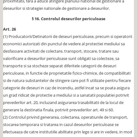
proximitatii, fara a aduce atingere planului national de gestionare a
deseurilor si strategiei nationale de gestionare a deseurilor.
§ 16. Controlul deseurilor periculoase
Art. 26
(1) Producatorii/Detinatorii de deseuri periculoase, precum si operatorii
economici autorizati din punctul de vedere al protectiei mediului sa
desfasoare activitati de colectare, transport, stocare, tratare sau
valorificare a deseurilor periculoase sunt obligati sa colecteze, sa
transporte si sa stocheze separat diferitele categorii de deseuri
periculoase, in functie de proprietatile fizico-chimice, de compatibilitati
si de natura substantelor de stingere care pot fi utilizate pentru fiecare
categorie de deseuri in caz de incendiu, astfel incat sa se poata asigura
un grad ridicat de protectie a mediului si a sanatatii populatiei potrivit
prevederilor art. 20, incluzand asigurarea trasabilitatii de la locul de
generare la destinatia finala, potrivit prevederilor art. 49 si 60.
(2) Controlul privind generarea, colectarea, operatiunile de transport,
stocarea temporara si tratarea in cazul deseurilor periculoase se
efectueaza de catre institutiile abilitate prin lege si are in vedere, in mod