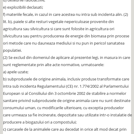
d) deseurile radioactive;
e) explozibilii declasati;
f) materiile fecale, in cazul in care acestea nu intra sub incidenta alin. (2)
lit. b), paiele si alte resturi vegetale nepericuloase provenite din
agricultura sau silvicultura si care sunt folosite in agricultura ori
silvicultura sau pentru producerea de energie din biomasa prin procese
ori metode care nu dauneaza mediului si nu pun in pericol sanatatea
populatiei.
(2) Se exclud din domeniul de aplicare al prezentei legi, in masura in care
sunt reglementate prin alte acte normative, urmatoarele:
a) apele uzate;
b) subprodusele de origine animala, inclusiv produse transformate care
intra sub incidenta Regulamentului (CE) nr. 1.774/2002 al Parlamentului
European si al Consiliului din 3 octombrie 2002 de stabilire a normelor
sanitare privind subprodusele de origine animala care nu sunt destinate
consumului uman, cu modificarile ulterioare, cu exceptia produselor
care urmeaza sa fie incinerate, depozitate sau utilizate intr-o instalatie de
producere a biogazului ori a compostului;
c) carcasele de la animalele care au decedat in orice alt mod decat prin