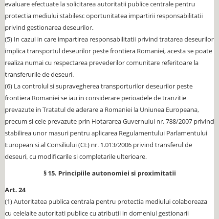
evaluare efectuate la solicitarea autoritatii publice centrale pentru
protectia mediului stabilesc oportunitatea impartirii responsabilitatii
privind gestionarea deseurilor.
(5) In cazul in care impartirea responsabilitatii privind tratarea deseurilor
implica transportul deseurilor peste frontiera Romaniei, acesta se poate
realiza numai cu respectarea prevederilor comunitare referitoare la
transferurile de deseuri.
(6) La controlul si supravegherea transporturilor deseurilor peste
frontiera Romaniei se iau in considerare perioadele de tranzitie
prevazute in Tratatul de aderare a Romaniei la Uniunea Europeana,
precum si cele prevazute prin Hotararea Guvernului nr. 788/2007 privind
stabilirea unor masuri pentru aplicarea Regulamentului Parlamentului
European si al Consiliului (CE) nr. 1.013/2006 privind transferul de
deseuri, cu modificarile si completarile ulterioare.
§ 15. Principiile autonomiei si proximitatii
Art. 24
(1) Autoritatea publica centrala pentru protectia mediului colaboreaza
cu celelalte autoritati publice cu atributii in domeniul gestionarii