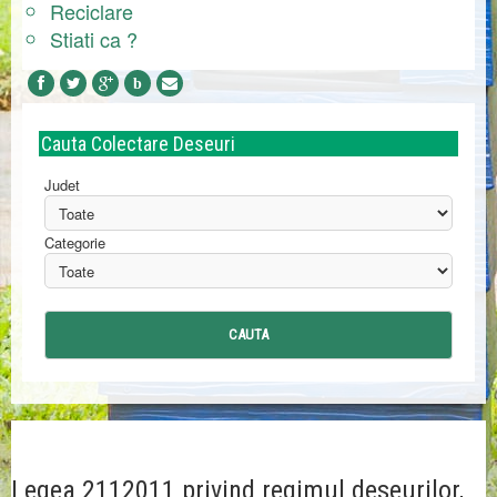
Reciclare
Stiati ca ?
b
Cauta
Colectare Deseuri
Judet
Categorie
Legea 2112011 privind regimul deseurilor,