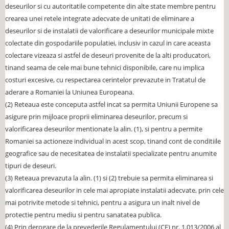
deseurilor si cu autoritatile competente din alte state membre pentru
crearea unei retele integrate adecvate de unitati de eliminare a
deseurilor si de instalatii de valorificare a deseurilor municipale mixte
colectate din gospodariile populatiei, inclusiv in cazul in care aceasta
colectare vizeaza si astfel de deseuri provenite de la alti producatori,
tinand seama de cele mai bune tehnici disponibile, care nu implica
costuri excesive, cu respectarea cerintelor prevazute in Tratatul de
aderare a Romaniei la Uniunea Europeana.
(2) Reteaua este conceputa astfel incat sa permita Uniunii Europene sa
asigure prin mijloace proprii eliminarea deseurilor, precum si
valorificarea deseurilor mentionate la alin. (1), si pentru a permite
Romaniei sa actioneze individual in acest scop, tinand cont de conditiile
geografice sau de necesitatea de instalatii specializate pentru anumite
tipuri de deseuri.
(3) Reteaua prevazuta la alin. (1) si (2) trebuie sa permita eliminarea si
valorificarea deseurilor in cele mai apropiate instalatii adecvate, prin cele
mai potrivite metode si tehnici, pentru a asigura un inalt nivel de
protectie pentru mediu si pentru sanatatea publica.
(4) Prin derogare de la prevederile Regulamentului (CE) nr. 1.013/2006 al