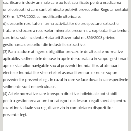
sacrificare, inclusiv animale care au fost sacrificate pentru eradicarea
unei epizootii si care sunt eliminate potrivit prevederilor Regulamentului
(CE) nr. 1.774/2002, cu modificarile ulterioare;
d) deseurile rezultate in urma activitatilor de prospectare, extractie,
tratare si stocare a resurselor minerale, precum si a exploatarii carierelor,
care intra sub incidenta Hotararii Guvernului nr. 856/2008 privind
gestionarea deseurilor din industriile extractive.
(3) Fara a aduce atingere obligatiilor prevazute de alte acte normative
aplicabile, sedimentele depuse in apele de suprafata in scopul gestionarii
apelor si a cailor navigabile sau al prevenirii inundatiilor, al atenuarii
efectelor inundatiilor si secetei ori asanarii terenurilor nu se supun
prevederilor prezentei legi, in cazul in care se face dovada ca respectivele
sedimente sunt nepericuloase.
(4) Actele normative care transpun directive individuale pot stabili
pentru gestionarea anumitor categorii de deseuri reguli speciale pentru
cazuri individuale sau reguli care vin in completarea dispozitiilor
prezentei legi.