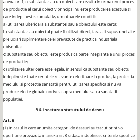
anexa nr. 1, o substanta sau un obiect care rezulta in urma unui proces
de productie al carui obiectiv principal nu este producerea acestuia si
care indeplineste, cumulativ, urmatoarele conditii:
a) utilizarea ulterioara a substantei sau a obiectului este certa;
b) substanta sau obiectul poate fi utilizat direct, fara a fi supus unei alte
prelucrari suplimentare celei prevazute de practica industriala
obisnuita;
c) substanta sau obiectul este produs ca parte integranta a unui proces
de productie;
d) utilizarea ulterioara este legala, in sensul ca substanta sau obiectul
indeplineste toate cerintele relevante referitoare la produs, la protectia
mediului si protectia sanatatii pentru utilizarea specifica si nu va
produce efecte globale nocive asupra mediului sau a sanatatii
populatiei.
§ 6. Incetarea statutului de deseu
Art. 6
(1) In cazul in care anumite categorii de deseuri au trecut printr-o
opertiune prevazuta in anexa nr. 3 si daca indeplinesc criteriile specifice