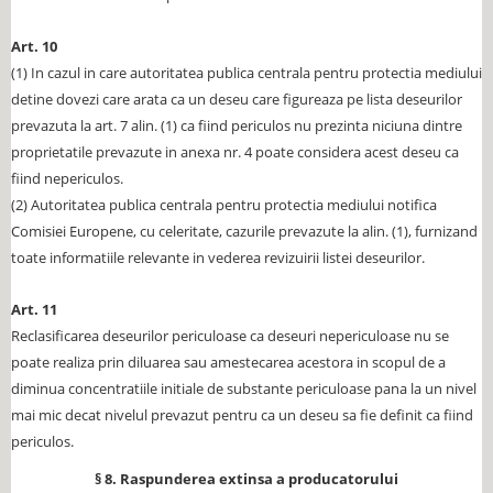
Art. 10
(1) In cazul in care autoritatea publica centrala pentru protectia mediului
detine dovezi care arata ca un deseu care figureaza pe lista deseurilor
prevazuta la art. 7 alin. (1) ca fiind periculos nu prezinta niciuna dintre
proprietatile prevazute in anexa nr. 4 poate considera acest deseu ca
fiind nepericulos.
(2) Autoritatea publica centrala pentru protectia mediului notifica
Comisiei Europene, cu celeritate, cazurile prevazute la alin. (1), furnizand
toate informatiile relevante in vederea revizuirii listei deseurilor.
Art. 11
Reclasificarea deseurilor periculoase ca deseuri nepericuloase nu se
poate realiza prin diluarea sau amestecarea acestora in scopul de a
diminua concentratiile initiale de substante periculoase pana la un nivel
mai mic decat nivelul prevazut pentru ca un deseu sa fie definit ca fiind
periculos.
§ 8. Raspunderea extinsa a producatorului