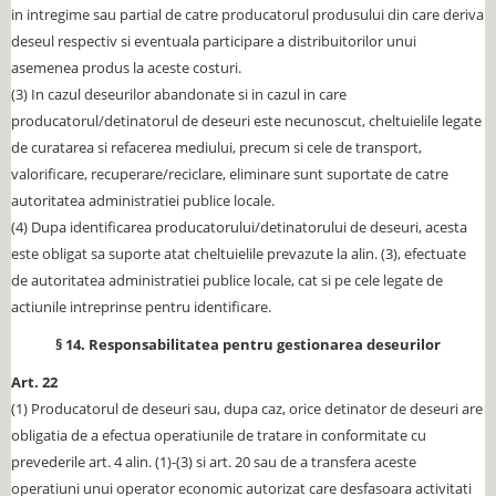
in intregime sau partial de catre producatorul produsului din care deriva
deseul respectiv si eventuala participare a distribuitorilor unui
asemenea produs la aceste costuri.
(3) In cazul deseurilor abandonate si in cazul in care
producatorul/detinatorul de deseuri este necunoscut, cheltuielile legate
de curatarea si refacerea mediului, precum si cele de transport,
valorificare, recuperare/reciclare, eliminare sunt suportate de catre
autoritatea administratiei publice locale.
(4) Dupa identificarea producatorului/detinatorului de deseuri, acesta
este obligat sa suporte atat cheltuielile prevazute la alin. (3), efectuate
de autoritatea administratiei publice locale, cat si pe cele legate de
actiunile intreprinse pentru identificare.
§ 14. Responsabilitatea pentru gestionarea deseurilor
Art. 22
(1) Producatorul de deseuri sau, dupa caz, orice detinator de deseuri are
obligatia de a efectua operatiunile de tratare in conformitate cu
prevederile art. 4 alin. (1)-(3) si art. 20 sau de a transfera aceste
operatiuni unui operator economic autorizat care desfasoara activitati