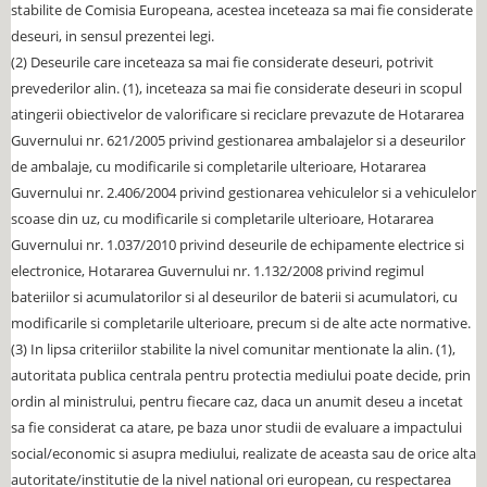
stabilite de Comisia Europeana, acestea inceteaza sa mai fie considerate
deseuri, in sensul prezentei legi.
(2) Deseurile care inceteaza sa mai fie considerate deseuri, potrivit
prevederilor alin. (1), inceteaza sa mai fie considerate deseuri in scopul
atingerii obiectivelor de valorificare si reciclare prevazute de Hotararea
Guvernului nr. 621/2005 privind gestionarea ambalajelor si a deseurilor
de ambalaje, cu modificarile si completarile ulterioare, Hotararea
Guvernului nr. 2.406/2004 privind gestionarea vehiculelor si a vehiculelor
scoase din uz, cu modificarile si completarile ulterioare, Hotararea
Guvernului nr. 1.037/2010 privind deseurile de echipamente electrice si
electronice, Hotararea Guvernului nr. 1.132/2008 privind regimul
bateriilor si acumulatorilor si al deseurilor de baterii si acumulatori, cu
modificarile si completarile ulterioare, precum si de alte acte normative.
(3) In lipsa criteriilor stabilite la nivel comunitar mentionate la alin. (1),
autoritata publica centrala pentru protectia mediului poate decide, prin
ordin al ministrului, pentru fiecare caz, daca un anumit deseu a incetat
sa fie considerat ca atare, pe baza unor studii de evaluare a impactului
social/economic si asupra mediului, realizate de aceasta sau de orice alta
autoritate/institutie de la nivel national ori european, cu respectarea