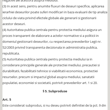
negative ale acestora asupra mediului.
(3) In acest sens, pentru anumite fluxuri de deseuri specifice, aplicarea
ierarhiei deseurilor poate suferi modificari in baza evaluarii de tip analiza
ciclului de viata privind efectele globale ale generarii si gestionarii
acestor deseuri.
(4) Autoritatea publica centrala pentru protectia mediului asigura un
proces transparent de elaborare a actelor normative si a politicii in
domeniul gestionarii deseurilor, cu respectarea prevederilor Legii nr.
52/2003 privind transparenta decizionala in administratia publica,
republicata.
(5) Autoritatea publica centrala pentru protectia mediului ia in
considerare principiile generale ale protectiei mediului, precautiei si
durabilitatii, fezabilitatii tehnice si viabilitatii economice, protectiei
resurselor, precum si impactul global asupra mediului, sanatatii
populatiei, economiei si societatii, potrivit prevederilor art. 1 si 20.
§ 5. Subproduse
Art. 5
Este considerat subprodus, si nu deseu potrivit definitiei de la pct. 9 din