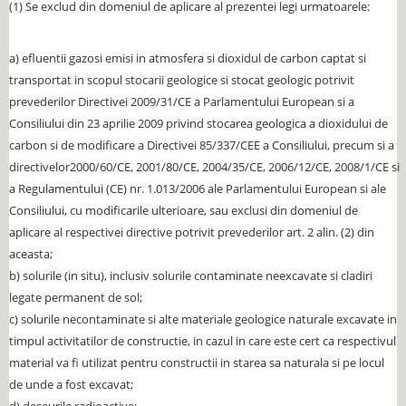
(1) Se exclud din domeniul de aplicare al prezentei legi urmatoarele:
a) efluentii gazosi emisi in atmosfera si dioxidul de carbon captat si
transportat in scopul stocarii geologice si stocat geologic potrivit
prevederilor Directivei 2009/31/CE a Parlamentului European si a
Consiliului din 23 aprilie 2009 privind stocarea geologica a dioxidului de
carbon si de modificare a Directivei 85/337/CEE a Consiliului, precum si a
directivelor2000/60/CE, 2001/80/CE, 2004/35/CE, 2006/12/CE, 2008/1/CE si
a Regulamentului (CE) nr. 1.013/2006 ale Parlamentului European si ale
Consiliului, cu modificarile ulterioare, sau exclusi din domeniul de
aplicare al respectivei directive potrivit prevederilor art. 2 alin. (2) din
aceasta;
b) solurile (in situ), inclusiv solurile contaminate neexcavate si cladiri
legate permanent de sol;
c) solurile necontaminate si alte materiale geologice naturale excavate in
timpul activitatilor de constructie, in cazul in care este cert ca respectivul
material va fi utilizat pentru constructii in starea sa naturala si pe locul
de unde a fost excavat;