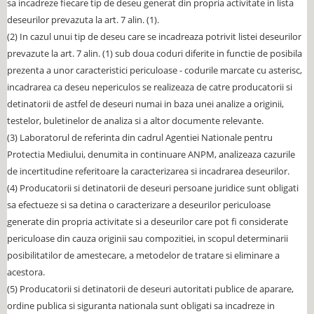
sa incadreze fiecare tip de deseu generat din propria activitate in lista
deseurilor prevazuta la art. 7 alin. (1).
(2) In cazul unui tip de deseu care se incadreaza potrivit listei deseurilor
prevazute la art. 7 alin. (1) sub doua coduri diferite in functie de posibila
prezenta a unor caracteristici periculoase - codurile marcate cu asterisc,
incadrarea ca deseu nepericulos se realizeaza de catre producatorii si
detinatorii de astfel de deseuri numai in baza unei analize a originii,
testelor, buletinelor de analiza si a altor documente relevante.
(3) Laboratorul de referinta din cadrul Agentiei Nationale pentru
Protectia Mediului, denumita in continuare ANPM, analizeaza cazurile
de incertitudine referitoare la caracterizarea si incadrarea deseurilor.
(4) Producatorii si detinatorii de deseuri persoane juridice sunt obligati
sa efectueze si sa detina o caracterizare a deseurilor periculoase
generate din propria activitate si a deseurilor care pot fi considerate
periculoase din cauza originii sau compozitiei, in scopul determinarii
posibilitatilor de amestecare, a metodelor de tratare si eliminare a
acestora.
(5) Producatorii si detinatorii de deseuri autoritati publice de aparare,
ordine publica si siguranta nationala sunt obligati sa incadreze in