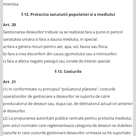
interzisa.
§ 12. Protectia sanatatii populatiei si a mediului
Art. 20
Gestionarea deseurilor trebuie sa se realizeze fara a pune in pericol
sanatatea umana si fara a dauna mediului, in special:
a) fara a genera riscuri pentru aer, apa, sol, fauna sau flora;
b) fara a crea disconfort din cauza zgomotului sau a mirosurilor;
c) fara a afecta negativ peisajul sau zonele de interes special.
§ 13. Costurile
Art. 21
(1) In conformitate cu principiul "poluatorul plateste", costurile
operatiunilor de gestionare a deseurilor se suporta de catre
producatorul de deseuri sau, dupa caz, de detinatorul actual ori anterior
al deseurilor.
(2) La propunerea autoritatii publice centrale pentru protectia mediului,
prin actul normativ care reglementeaza categoria de deseuri se stabilesc
cazurile in care costurile gestionarii deseurilor urmeaza sa fie suportate