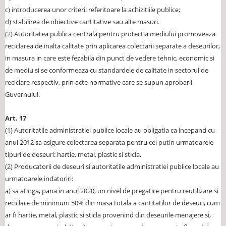
c) introducerea unor criterii referitoare la achizitiile publice;
d) stabilirea de obiective cantitative sau alte masuri.
(2) Autoritatea publica centrala pentru protectia mediului promoveaza
reciclarea de inalta calitate prin aplicarea colectarii separate a deseurilor,
in masura in care este fezabila din punct de vedere tehnic, economic si
de mediu si se conformeaza cu standardele de calitate in sectorul de
reciclare respectiv, prin acte normative care se supun aprobarii
Guvernului.
Art. 17
(1) Autoritatile administratiei publice locale au obligatia ca incepand cu
anul 2012 sa asigure colectarea separata pentru cel putin urmatoarele
tipuri de deseuri: hartie, metal, plastic si sticla.
(2) Producatorii de deseuri si autoritatile administratiei publice locale au
urmatoarele indatoriri:
a) sa atinga, pana in anul 2020, un nivel de pregatire pentru reutilizare si
reciclare de minimum 50% din masa totala a cantitatilor de deseuri, cum
ar fi hartie, metal, plastic si sticla provenind din deseurile menajere si,