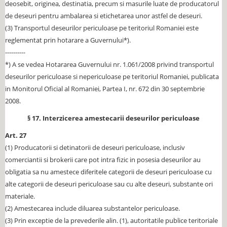
deosebit, originea, destinatia, precum si masurile luate de producatorul
de deseuri pentru ambalarea si etichetarea unor astfel de deseuri.
(3) Transportul deseurilor periculoase pe teritoriul Romaniei este
reglementat prin hotarare a Guvernului*).
----------
*) A se vedea Hotararea Guvernului nr. 1.061/2008 privind transportul
deseurilor periculoase si nepericuloase pe teritoriul Romaniei, publicata
in Monitorul Oficial al Romaniei, Partea I, nr. 672 din 30 septembrie
2008.
§ 17. Interzicerea amestecarii deseurilor periculoase
Art. 27
(1) Producatorii si detinatorii de deseuri periculoase, inclusiv
comerciantii si brokerii care pot intra fizic in posesia deseurilor au
obligatia sa nu amestece diferitele categorii de deseuri periculoase cu
alte categorii de deseuri periculoase sau cu alte deseuri, substante ori
materiale.
(2) Amestecarea include diluarea substantelor periculoase.
(3) Prin exceptie de la prevederile alin. (1), autoritatile publice teritoriale