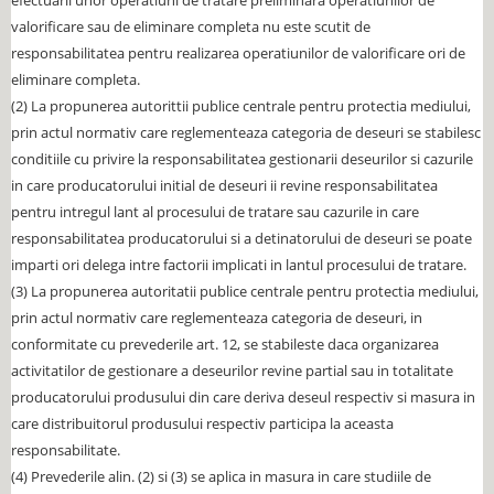
efectuarii unor operatiuni de tratare preliminara operatiunilor de
valorificare sau de eliminare completa nu este scutit de
responsabilitatea pentru realizarea operatiunilor de valorificare ori de
eliminare completa.
(2) La propunerea autorittii publice centrale pentru protectia mediului,
prin actul normativ care reglementeaza categoria de deseuri se stabilesc
conditiile cu privire la responsabilitatea gestionarii deseurilor si cazurile
in care producatorului initial de deseuri ii revine responsabilitatea
pentru intregul lant al procesului de tratare sau cazurile in care
responsabilitatea producatorului si a detinatorului de deseuri se poate
imparti ori delega intre factorii implicati in lantul procesului de tratare.
(3) La propunerea autoritatii publice centrale pentru protectia mediului,
prin actul normativ care reglementeaza categoria de deseuri, in
conformitate cu prevederile art. 12, se stabileste daca organizarea
activitatilor de gestionare a deseurilor revine partial sau in totalitate
producatorului produsului din care deriva deseul respectiv si masura in
care distribuitorul produsului respectiv participa la aceasta
responsabilitate.
(4) Prevederile alin. (2) si (3) se aplica in masura in care studiile de