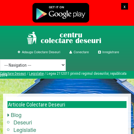
x
Adauga Colectare Deseuri
Conectare
Inregistrare
Colectare Deseuri
/
Legislatie
/
Legea 2112011 privind regimul deseurilor, republicata
2014
Articole
Colectare Deseuri
Blog
Deseuri
Legislatie