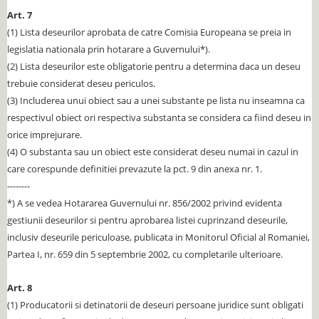
Art. 7
(1) Lista deseurilor aprobata de catre Comisia Europeana se preia in
legislatia nationala prin hotarare a Guvernului*).
(2) Lista deseurilor este obligatorie pentru a determina daca un deseu
trebuie considerat deseu periculos.
(3) Includerea unui obiect sau a unei substante pe lista nu inseamna ca
respectivul obiect ori respectiva substanta se considera ca fiind deseu in
orice imprejurare.
(4) O substanta sau un obiect este considerat deseu numai in cazul in
care corespunde definitiei prevazute la pct. 9 din anexa nr. 1.
--------
*) A se vedea Hotararea Guvernului nr. 856/2002 privind evidenta
gestiunii deseurilor si pentru aprobarea listei cuprinzand deseurile,
inclusiv deseurile periculoase, publicata in Monitorul Oficial al Romaniei,
Partea I, nr. 659 din 5 septembrie 2002, cu completarile ulterioare.
Art. 8
(1) Producatorii si detinatorii de deseuri persoane juridice sunt obligati