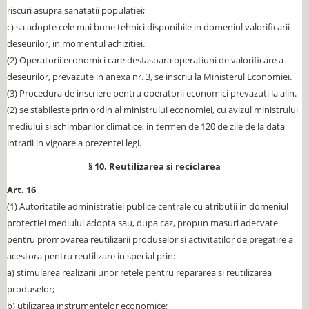
riscuri asupra sanatatii populatiei;
c) sa adopte cele mai bune tehnici disponibile in domeniul valorificarii
deseurilor, in momentul achizitiei.
(2) Operatorii economici care desfasoara operatiuni de valorificare a
deseurilor, prevazute in anexa nr. 3, se inscriu la Ministerul Economiei.
(3) Procedura de inscriere pentru operatorii economici prevazuti la alin.
(2) se stabileste prin ordin al ministrului economiei, cu avizul ministrului
mediului si schimbarilor climatice, in termen de 120 de zile de la data
intrarii in vigoare a prezentei legi.
§ 10. Reutilizarea si reciclarea
Art. 16
(1) Autoritatile administratiei publice centrale cu atributii in domeniul
protectiei mediului adopta sau, dupa caz, propun masuri adecvate
pentru promovarea reutilizarii produselor si activitatilor de pregatire a
acestora pentru reutilizare in special prin:
a) stimularea realizarii unor retele pentru repararea si reutilizarea
produselor;
b) utilizarea instrumentelor economice;